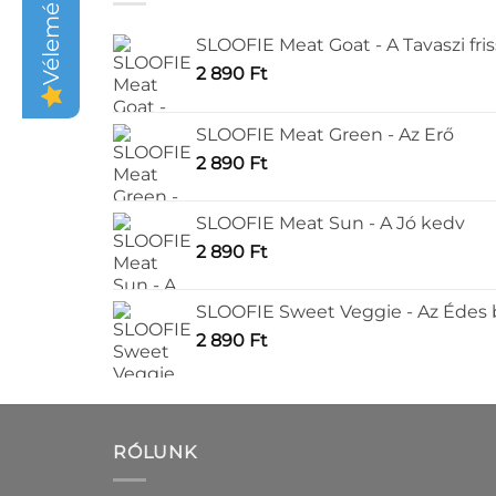
Vélemények
SLOOFIE Meat Goat - A Tavaszi fri
2 890
Ft
SLOOFIE Meat Green - Az Erő
2 890
Ft
SLOOFIE Meat Sun - A Jó kedv
2 890
Ft
SLOOFIE Sweet Veggie - Az Édes
2 890
Ft
RÓLUNK