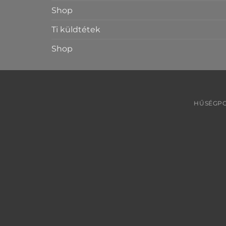
Shop
Ti küldtétek
Shop
HŰSÉGPO