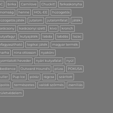
BC
birka
Carnilove
Chuckit!
farkaskonyha
inomság
henne
HOL-EE
húzogatós
úzogatós játék
jutalom
jutalomfalat
játék
arácsony
karácsonyi szett
kivo
kronch
utyafagyi
kutyajáték
labda
labdás
lazac
efagyasztható
logikai játék
magyar termék
marha
nina ottosson
nyakörv
yomtatott heveder
nyári kutyafalat
nyúl
bedience
Outward Hound's
plüss
POKUSA
uller
Pup Ice
póráz
rágcsa
szárított
ípolós
természetes
valódi szőrmés
zseníliás
zületvédelem