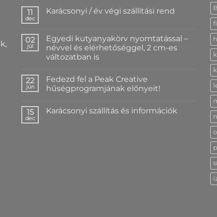
Karácsonyi / év végi szállítási rend
11
dec
Nincs
f
hozzászólás
a(z)
Egyedi kutyanyakörv nyomtatással –
02
h
Karácsonyi
k,
/
júl
névvel és elérhetőséggel, 2 cm-es
év
k
változatban is
végi
szállítási
Nincs
k
rend
hozzászólás
bejegyzéshez
Fedezd fel a Peak Creative
a(z)
22
Egyedi
l
jún
hűségprogramjának előnyeit!
kutyanyakörv
nyomtatással
Nincs
–
hozzászólás
Karácsonyi szállítás és információk
névvel
a(z)
15
n
és
Fedezd
dec
Nincs
elérhetőséggel,
fel
hozzászólás
2
a
o
a(z)
cm-
Peak
Karácsonyi
es
Creative
szállítás
p
változatban
hűségprogramjának
és
is
előnyeit!
információk
bejegyzéshez
bejegyzéshez
s
bejegyzéshez
í