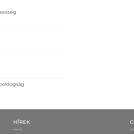
ssesség
 boldogság
HÍREK
C