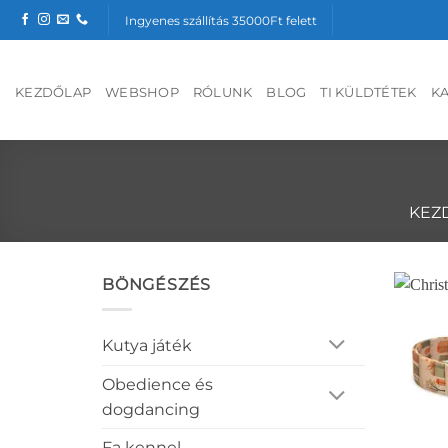
Skip
Ingyenes szállítás 35000Ft felett
to
content
KEZDŐLAP
WEBSHOP
RÓLUNK
BLOG
TI KÜLDTÉTEK
K
KEZ
BÖNGÉSZÉS
Kutya játék
Obedience és
dogdancing
Fa kennel