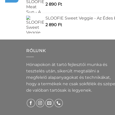
2 890
Ft
SLOOFIE Sweet Veggie - Az Édes
2 890
Ft
RÓLUNK
Hónapokon át tartó fejlesztői munka és
tesztelés után, sikerült megtalálni a
megfelelő alapanyagokat és technikákat,
hogy a termékek ne csak sokfélék és szépe
de valóban tartósak is legyenek.