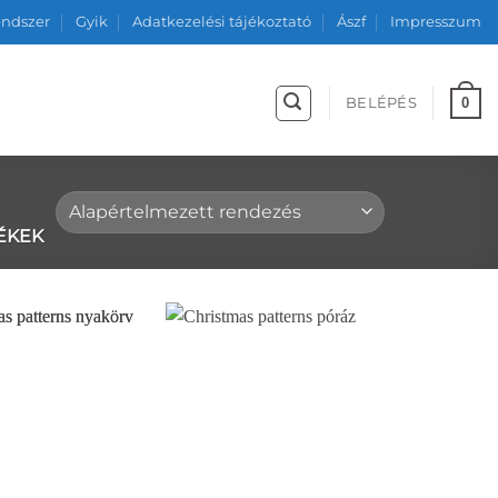
endszer
Gyik
Adatkezelési tájékoztató
Ászf
Impresszum
0
BELÉPÉS
ÉKEK