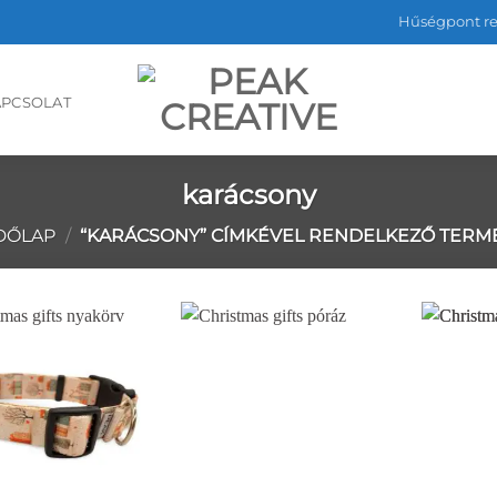
Hűségpont r
APCSOLAT
karácsony
DŐLAP
/
“KARÁCSONY” CÍMKÉVEL RENDELKEZŐ TERM