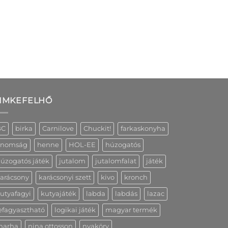
IMKEFELHŐ
BC
birka
Carnilove
Chuckit!
farkaskonyha
inomság
henne
HOL-EE
húzogatós
úzogatós játék
jutalom
jutalomfalat
játék
arácsony
karácsonyi szett
kivo
kronch
utyafagyi
kutyajáték
labda
labdás
lazac
efagyasztható
logikai játék
magyar termék
marha
nina ottosson
nyakörv