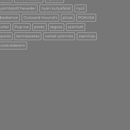
yomtatott heveder
nyári kutyafalat
nyúl
bedience
Outward Hound's
plüss
POKUSA
uller
Pup Ice
póráz
rágcsa
szárított
ípolós
természetes
valódi szőrmés
zseníliás
zületvédelem