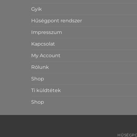
Gyik
Hűségpont rendszer
Impresszum
Kapcsolat
My Account
Rólunk
Shop
Ti küldtétek
Shop
HŰSÉGPO