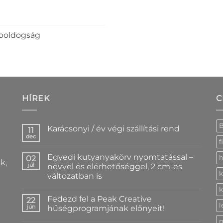
 boldogság
HÍREK
C
Karácsonyi / év végi szállítási rend
11
dec
Nincs
f
hozzászólás
a(z)
Egyedi kutyanyakörv nyomtatással –
02
h
Karácsonyi
k,
/
júl
névvel és elérhetőséggel, 2 cm-es
év
k
változatban is
végi
szállítási
Nincs
k
rend
hozzászólás
bejegyzéshez
Fedezd fel a Peak Creative
a(z)
22
Egyedi
l
jún
hűségprogramjának előnyeit!
kutyanyakörv
nyomtatással
Nincs