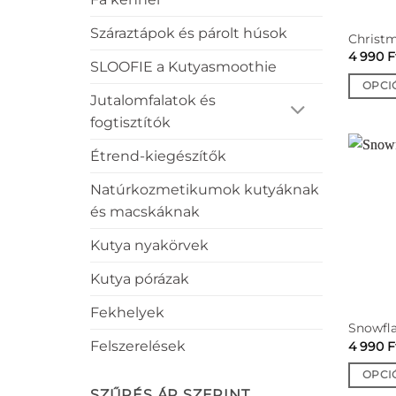
Száraztápok és párolt húsok
Christm
4 990
F
SLOOFIE a Kutyasmoothie
OPCI
Jutalomfalatok és
Ennek
fogtisztítók
a
termék
Étrend-kiegészítők
több
variáció
Natúrkozmetikumok kutyáknak
van.
és macskáknak
A
Kutya nyakörvek
változa
a
Kutya pórázak
termék
választ
Fekhelyek
Snowfl
ki
Felszerelések
4 990
F
OPCI
SZŰRÉS ÁR SZERINT