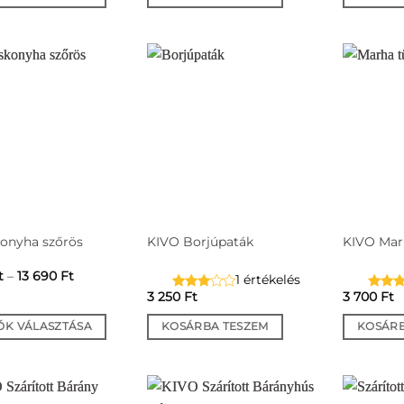
-
2
790 Ft
nek
ja
tok
oldalon
hatók
konyha szőrös
KIVO Borjúpaták
KIVO Mar
Ártartomány:
t
–
13 690
Ft
1 értékelés
2
3 250
Ft
3 700
Ft
090 Ft
-
13
ÓK VÁLASZTÁSA
KOSÁRBA TESZEM
KOSÁRB
690 Ft
nek