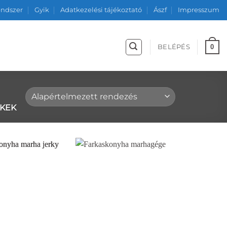
endszer
Gyik
Adatkezelési tájékoztató
Ászf
Impresszum
0
BELÉPÉS
ÉKEK