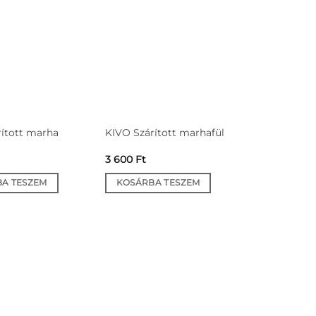
ított marha
KIVO Szárított marhafül
3 600
Ft
A TESZEM
KOSÁRBA TESZEM