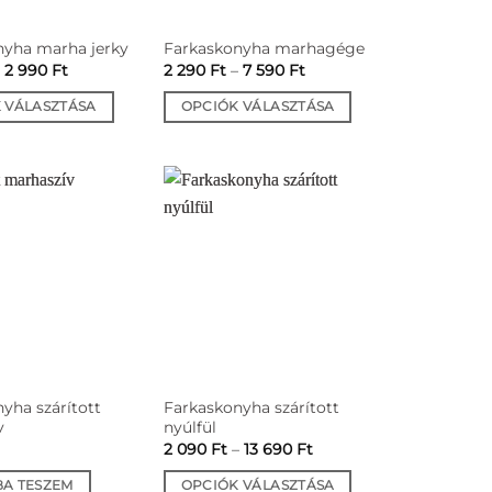
nyha marha jerky
Farkaskonyha marhagége
Ártartomány:
Ártartomány:
–
2 990
Ft
2 290
Ft
–
7 590
Ft
2
2
290 Ft
290 Ft
 VÁLASZTÁSA
OPCIÓK VÁLASZTÁSA
-
-
2
7
Ennek
990 Ft
590 Ft
a
k
terméknek
több
variációja
van.
A
k
változatok
a
dalon
termékoldalon
tók
választhatók
yha szárított
Farkaskonyha szárított
ki
v
nyúlfül
Ártartomány:
2 090
Ft
–
13 690
Ft
2
090 Ft
A TESZEM
OPCIÓK VÁLASZTÁSA