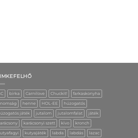
IMKEFELHŐ
BC
birka
Carnilove
Chuckit!
farkaskonyha
inomság
henne
HOL-EE
húzogatós
úzogatós játék
jutalom
jutalomfalat
játék
arácsony
karácsonyi szett
kivo
kronch
utyafagyi
kutyajáték
labda
labdás
lazac