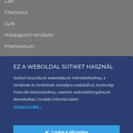
Cart
Checkout
Gyik
Hűségpont rendszer
Impresszum
Kapcsolat
EZ A WEBOLDAL SÜTIKET HASZNÁL
My Account
Sütiket használunk weboldalunk működtetéséhez, a
Rólunk
tartalmak és hirdetések személyre szabásához, közösségi
Shop
funkciók biztosításához, valamint weboldalforgalmunk
elemzéséhez. További információkért
Ti küldtétek
Olvass tovább
Shop
Cookie-k elfogadása