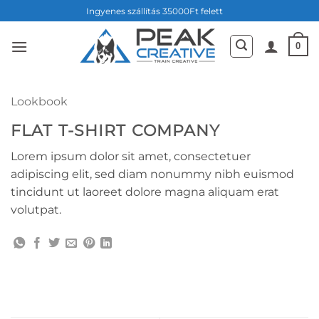
Skip
Ingyenes szállítás 35000Ft felett
to
content
0
Lookbook
FLAT T-SHIRT COMPANY
Lorem ipsum dolor sit amet, consectetuer
adipiscing elit, sed diam nonummy nibh euismod
tincidunt ut laoreet dolore magna aliquam erat
volutpat.