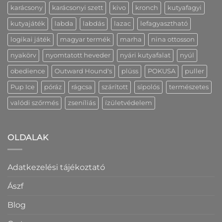
karácsony
karácsonyi szett
kivo
kronch
kutyafagyi
kutyajáték
labda
labdás
lazac
lefagyasztható
logikai játék
magyar termék
marha
nina ottosson
nyakörv
nyomtatott heveder
nyári kutyafalat
nyúl
obedience
Outward Hound's
plüss
POKUSA
puller
Pup Ice
póráz
rágcsa
szárított
sípolós
természetes
valódi szőrmés
zseníliás
ízületvédelem
OLDALAK
Adatkezelési tájékoztató
Ászf
Blog