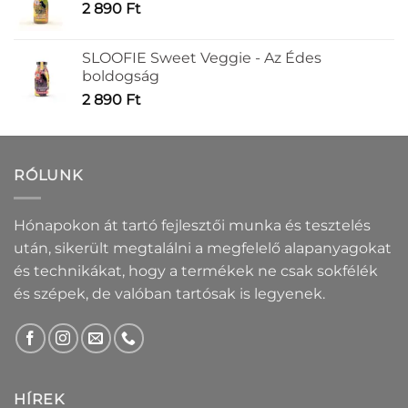
2 890
Ft
SLOOFIE Sweet Veggie - Az Édes
boldogság
2 890
Ft
RÓLUNK
Hónapokon át tartó fejlesztői munka és tesztelés
után, sikerült megtalálni a megfelelő alapanyagokat
és technikákat, hogy a termékek ne csak sokfélék
és szépek, de valóban tartósak is legyenek.
HÍREK