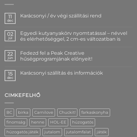
Karácsonyi / év végi szállítási rend
11
dec
Nincs
hozzászólás
a(z)
Egyedi kutyanyakörv nyomtatással – névvel
02
Karácsonyi
/
júl
és elérhetőséggel, 2 cm-es változatban is
év
Nincs
végi
hozzászólás
szállítási
Fedezd fel a Peak Creative
a(z)
22
rend
Egyedi
bejegyzéshez
jún
hűségprogramjának előnyeit!
kutyanyakörv
nyomtatással
Nincs
–
hozzászólás
Karácsonyi szállítás és információk
névvel
a(z)
15
és
Fedezd
dec
Nincs
elérhetőséggel,
fel
hozzászólás
2
a
a(z)
cm-
Peak
Karácsonyi
es
Creative
CIMKEFELHŐ
szállítás
változatban
hűségprogramjának
és
is
előnyeit!
információk
bejegyzéshez
bejegyzéshez
bejegyzéshez
BC
birka
Carnilove
Chuckit!
farkaskonyha
finomság
henne
HOL-EE
húzogatós
húzogatós játék
jutalom
jutalomfalat
játék