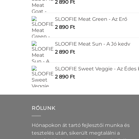
2 890
Ft
változatok
változa
a
a
termékoldalon
terméko
SLOOFIE Meat Green - Az Erő
választhatók
választ
2 890
Ft
ki
ki
SLOOFIE Meat Sun - A Jó kedv
2 890
Ft
SLOOFIE Sweet Veggie - Az Édes
2 890
Ft
RÓLUNK
Hónapokon át tartó fejlesztői munka és
tesztelés után, sikerült megtalálni a