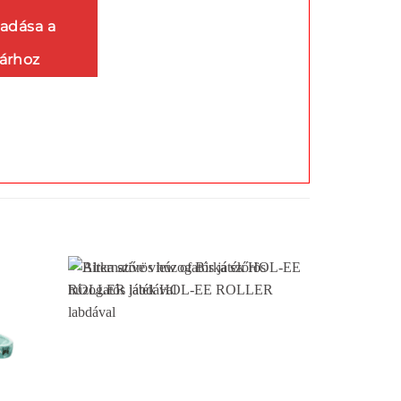
adása a
árhoz