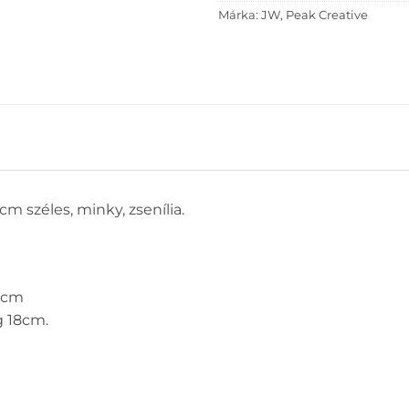
Márka:
JW
,
Peak Creative
cm széles, minky, zsenília.
25cm
g 18cm.