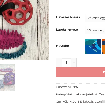
Heveder hossza
Labda mérete
Heveder
Zseníliás húzogatós játék H
Cikkszám:
N/A
Kategóriák:
Labdás játékok
,
Zse
Címkék:
HOL-EE
,
labdás
,
zseníl