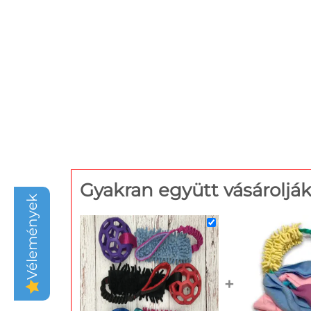
Gyakran együtt vásároljá
Vélemények
+