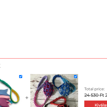
k
Total price:
24 530 Ft
+
Kivála