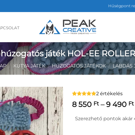
Hűségpont r
APCSOLAT
s húzogatós játék HOL-EE ROLLER
AP
/
KUTYA JÁTÉK
/
HÚZOGATÓS JÁTÉKOK
/
LABDÁS 
2 értékelés
8 550
–
9 490
Ft
Ft
Szerezhető pontok akár 