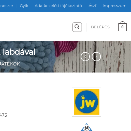
endszer
Gyik
Adatkezelési tájékoztató
Ászf
Impresszum
0
BELÉPÉS
 labdával
JÁTÉKOK
Ártartomány:
8
550 Ft
475
-
9