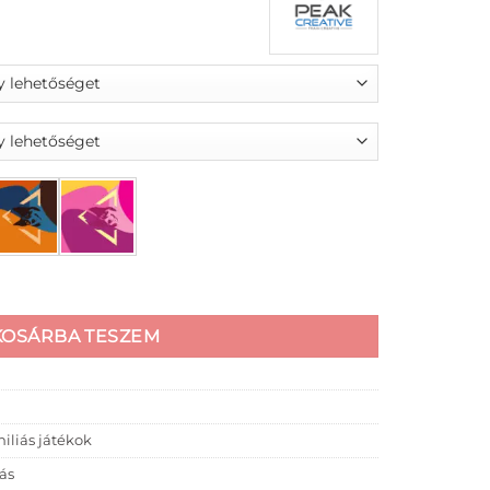
490 Ft
OL-EE ROLLER labdával mennyiség
KOSÁRBA TESZEM
niliás játékok
iás