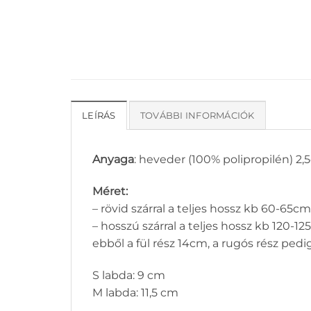
LEÍRÁS
TOVÁBBI INFORMÁCIÓK
Anyaga
: heveder (100% polipropilén) 2,5
Méret:
– rövid szárral a teljes hossz kb 60-65cm
– hosszú szárral a teljes hossz kb 120-1
ebből a fül rész 14cm, a rugós rész pedi
S labda: 9 cm
M labda: 11,5 cm