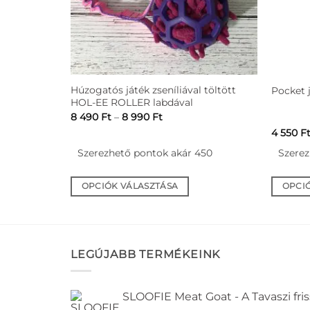
Húzogatós játék zseníliával töltött
Pocket 
HOL-EE ROLLER labdával
Ártartomány:
8 490
Ft
–
8 990
Ft
8
4 550
F
490 Ft
-
Szerezhető pontok akár 450
Szerez
8
990 Ft
OPCIÓK VÁLASZTÁSA
OPCI
Ennek
Ennek
a
a
terméknek
termék
több
több
LEGÚJABB TERMÉKEINK
variációja
variáció
van.
van.
SLOOFIE Meat Goat - A Tavaszi fri
A
A