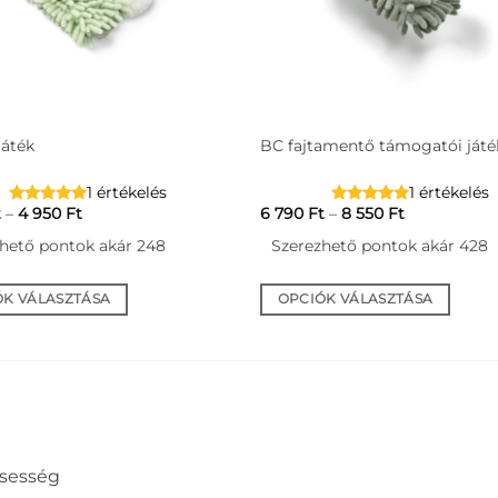
játék
BC fajtamentő támogatói játé
1 értékelés
1 értékelés
Ártartomány:
Ártartomán
t
–
4 950
Ft
6 790
Ft
–
8 550
Ft
4
6
550 Ft
790 Ft
hető pontok akár 248
Szerezhető pontok akár 428
-
-
4
8
950 Ft
550 Ft
ÓK VÁLASZTÁSA
OPCIÓK VÁLASZTÁSA
Ennek
a
nek
terméknek
több
ja
variációja
van.
ssesség
A