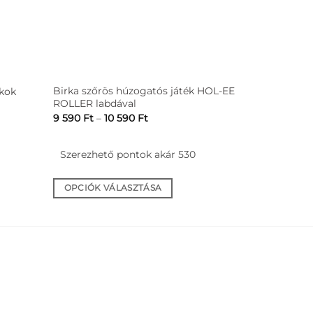
Birka szőrös húzogatós játék HOL-EE
kok
Zseníliás h
ROLLER labdával
Ártartomány:
9 590
Ft
–
10 590
Ft
9
y:
6 790
Ft
–
6
590 Ft
-
Szerezhető pontok akár 530
Szerezhet
10
590 Ft
OPCIÓK VÁLASZTÁSA
OPCIÓK V
Ennek
Ennek
a
a
terméknek
terméknek
több
több
variációja
variációja
van.
van.
A
A