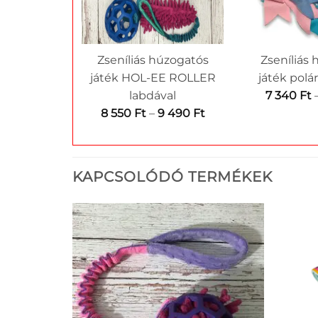
Zseníliás húzogatós
Zseníliás
játék HOL-EE ROLLER
játék polá
labdával
7 340
Ft
Ártartomány:
8 550
Ft
–
9 490
Ft
8
550 Ft
-
KAPCSOLÓDÓ TERMÉKEK
9
490 Ft