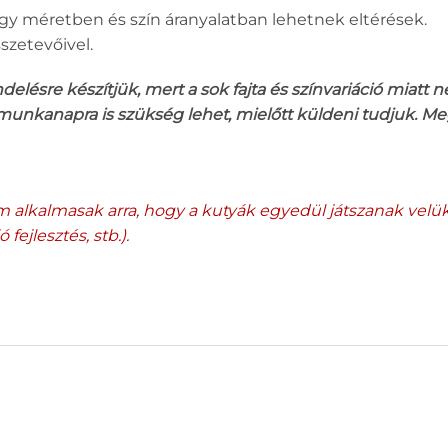
gy méretben és szín áranyalatban lehetnek eltérések.
szetevőivel.
ésre készítjük, mert a sok fajta és színvariáció miatt 
 munkanapra is szükség lehet, mielőtt küldeni tudjuk. Me
em alkalmasak arra, hogy a kutyák egyedül játszanak velü
 fejlesztés, stb.).