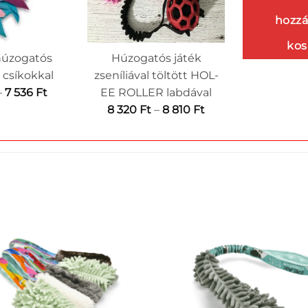
hozzá
kos
 húzogatós
Húzogatós játék
r csíkokkal
zseníliával töltött HOL-
Ártartomány:
–
7 536
Ft
EE ROLLER labdával
7
Ártartomány:
8 320
Ft
–
8 810
Ft
340 Ft
8
-
320 Ft
7
-
536 Ft
8
810 Ft