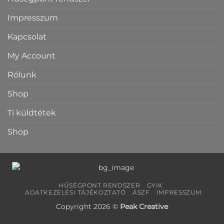
Impresszum
Kapcsolat
My Account
Rólunk
Shop
Ti küldtétek
Shop
HŰSÉGPONT RENDSZER
GYIK
ADATKEZELÉSI TÁJÉKOZTATÓ
ÁSZF
IMPRESSZUM
Copyright 2026 ©
Peak Creative