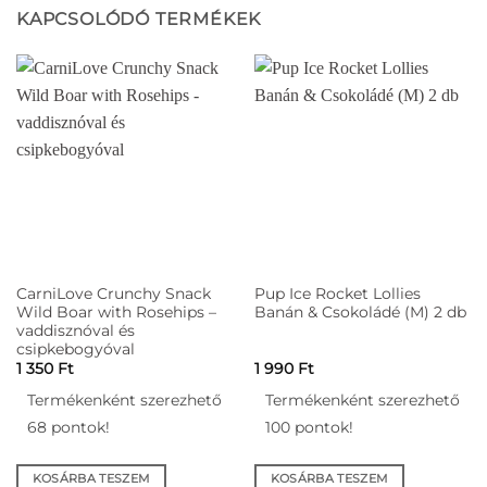
KAPCSOLÓDÓ TERMÉKEK
CarniLove Crunchy Snack
Pup Ice Rocket Lollies
Wild Boar with Rosehips –
Banán & Csokoládé (M) 2 db
vaddisznóval és
csipkebogyóval
1 350
Ft
1 990
Ft
Termékenként szerezhető
Termékenként szerezhető
68 pontok!
100 pontok!
KOSÁRBA TESZEM
KOSÁRBA TESZEM