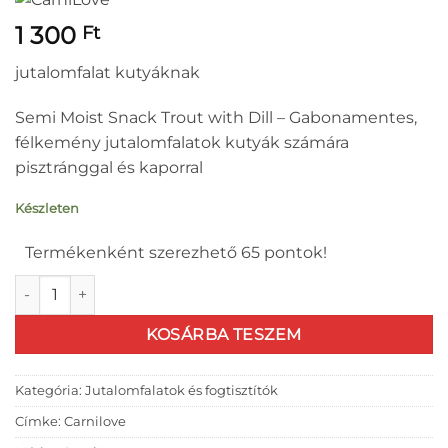
1 300
Ft
jutalomfalat kutyáknak
Semi Moist Snack Trout with Dill – Gabonamentes,
félkemény jutalomfalatok kutyák számára
pisztránggal és kaporral
Készleten
Termékenként szerezhető 65 pontok!
CarniLove Semi Moist Snack Trout with Dill - pisztránggal és
KOSÁRBA TESZEM
Kategória:
Jutalomfalatok és fogtisztítók
Címke:
Carnilove