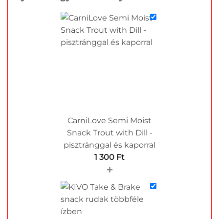
CarniLove Semi Moist
Snack Trout with Dill -
pisztránggal és kaporral
1 300
Ft
+