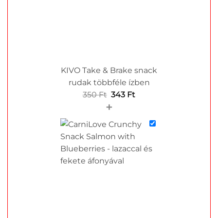
KIVO Take & Brake snack
rudak többféle ízben
Original
Current
350
Ft
343
Ft
+
price
price
was:
is:
350 Ft.
343 Ft.