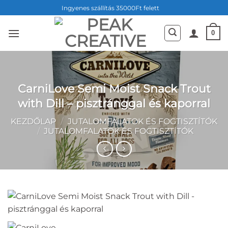
Skip
Ingyenes szállítás 35000Ft felett
to
content
0
CarniLove Semi Moist Snack Trout
with Dill – pisztránggal és kaporral
KEZDŐLAP
/
JUTALOMFALATOK ÉS FOGTISZTÍTÓK
/
JUTALOMFALATOK ÉS FOGTISZTÍTÓK