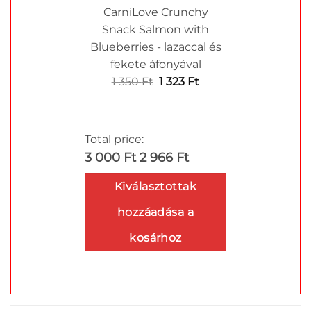
CarniLove Crunchy
Snack Salmon with
Blueberries - lazaccal és
fekete áfonyával
Original
Current
1 350
Ft
1 323
Ft
price
price
was:
is:
1
1
Total price:
350 Ft.
323 Ft.
3 000 Ft
2 966 Ft
Kiválasztottak
hozzáadása a
kosárhoz