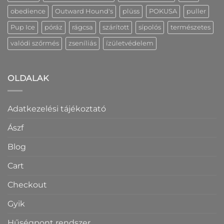
obedience
Outward Hound's
plüss
POKUSA
puller
Pup Ice
póráz
rágcsa
szárított
sípolós
természetes
valódi szőrmés
zseníliás
ízületvédelem
OLDALAK
Adatkezelési tájékoztató
Ászf
Blog
Cart
Checkout
Gyik
Hűségpont rendszer