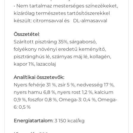
​• Nem tartalmaz mesterséges színezékeket,
kizárólag természetes tartósítószerekkel
készült: citromsavval és DL-almasavval
Összetétel
:
Szárított pisztráng 35%, sárgaborsó,
folyékony növényi eredetű keményítő,
pisztránghús lé, szárnyas máj lé, kollagén,
kapor 1%, lazacolaj
Analítikai összetevők:
Nyers fehérje 31 %, zsír 5 %, nedvesség 17 %,
nyers hamu 6,8 %, nyers rost 1,2 %, kalcium
0,9 %, foszfor 0,8 %, Omega-3: 0,4 %, Omega-
6: 0,5 %
Energiatartalom
: 3 150 kcal/kg