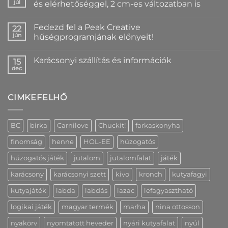
/
júl
és elérhetőséggel, 2 cm-es változatban is
év
Nincs
végi
hozzászólás
szállítási
Fedezd fel a Peak Creative
a(z)
22
rend
Egyedi
bejegyzéshez
jún
hűségprogramjának előnyeit!
kutyanyakörv
nyomtatással
Nincs
–
hozzászólás
Karácsonyi szállítás és információk
névvel
a(z)
15
és
Fedezd
dec
Nincs
elérhetőséggel,
fel
hozzászólás
2
a
a(z)
cm-
Peak
Karácsonyi
es
Creative
CIMKEFELHŐ
szállítás
változatban
hűségprogramjának
és
is
előnyeit!
információk
bejegyzéshez
bejegyzéshez
bejegyzéshez
BC
birka
Carnilove
Chuckit!
farkaskonyha
finomság
henne
HOL-EE
húzogatós
húzogatós játék
jutalom
jutalomfalat
játék
karácsony
karácsonyi szett
kivo
kronch
kutyafagyi
kutyajáték
labda
labdás
lazac
lefagyasztható
logikai játék
magyar termék
marha
nina ottosson
nyakörv
nyomtatott heveder
nyári kutyafalat
nyúl