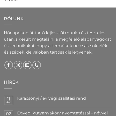
RÓLUNK
Hónapokon át tartó fejlesztői munka és tesztelés
után, sikerült megtalálni a megfelelő alapanyagokat
és technikákat, hogy a termékek ne csak sokfélék
és szépek, de valóban tartósak is legyenek.
HÍREK
Karácsonyi / év végi szállítási rend
11
dec
Nincs
hozzászólás
a(z)
Egyedi kutyanyakörv nyomtatással – névvel
02
Karácsonyi