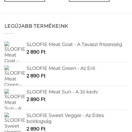
LEGÚJABB TERMÉKEINK
SLOOFIE Meat Goat - A Tavaszi frissesség
2 890
Ft
SLOOFIE Meat Green - Az Erő
2 890
Ft
SLOOFIE Meat Sun - A Jó kedv
2 890
Ft
SLOOFIE Sweet Veggie - Az Édes
boldogság
2 890
Ft