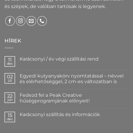
és szépek, de valóban tartósak is legyenek.
HÍREK
Karácsonyi / év végi szállítási rend
11
dec
Nincs
hozzászólás
a(z)
Egyedi kutyanyakörv nyomtatással – névvel
02
Karácsonyi
/
júl
és elérhetőséggel, 2 cm-es változatban is
év
Nincs
végi
hozzászólás
szállítási
Fedezd fel a Peak Creative
a(z)
22
rend
Egyedi
bejegyzéshez
jún
hűségprogramjának előnyeit!
kutyanyakörv
nyomtatással
Nincs
–
hozzászólás
Karácsonyi szállítás és információk
névvel
a(z)
15
és
Fedezd
dec
Nincs
elérhetőséggel,
fel
hozzászólás
2
a
a(z)
cm-
Peak
Karácsonyi