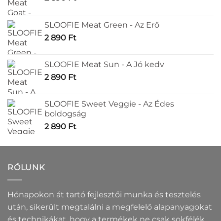
választhatók
választhatók
ki
ki
SLOOFIE Meat Green - Az Erő
2 890
Ft
SLOOFIE Meat Sun - A Jó kedv
2 890
Ft
SLOOFIE Sweet Veggie - Az Édes
boldogság
2 890
Ft
RÓLUNK
Hónapokon át tartó fejlesztői munka és tesztelés
után, sikerült megtalálni a megfelelő alapanyagokat
és technikákat, hogy a termékek ne csak sokfélék