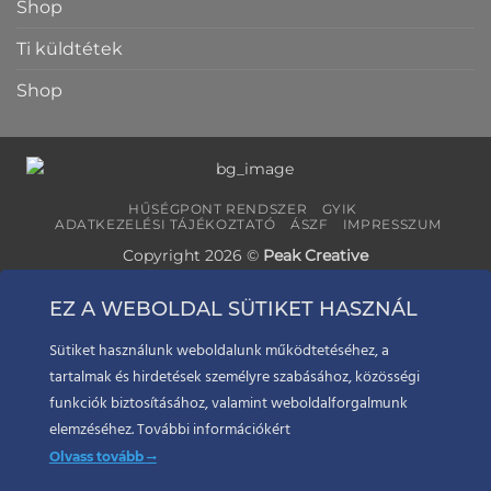
Shop
Ti küldtétek
Shop
HŰSÉGPONT RENDSZER
GYIK
ADATKEZELÉSI TÁJÉKOZTATÓ
ÁSZF
IMPRESSZUM
Copyright 2026 ©
Peak Creative
EZ A WEBOLDAL SÜTIKET HASZNÁL
Sütiket használunk weboldalunk működtetéséhez, a
tartalmak és hirdetések személyre szabásához, közösségi
funkciók biztosításához, valamint weboldalforgalmunk
elemzéséhez. További információkért
Olvass tovább