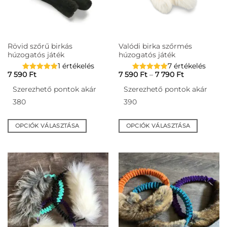
a
a
termékoldalon
termékoldalon
választhatók
választhatók
ki
ki
Rövid szőrű birkás
Valódi birka szőrmés
húzogatós játék
húzogatós játék
1 értékelés
7 értékelés
Ártartomány
7 590
Ft
7 590
Ft
–
7 790
Ft
7
590 Ft
Szerezhető pontok akár
Szerezhető pontok akár
-
7
380
390
790 Ft
OPCIÓK VÁLASZTÁSA
OPCIÓK VÁLASZTÁSA
Ennek
Ennek
a
a
terméknek
terméknek
több
több
variációja
variációja
van.
van.
A
A
változatok
változatok
a
a