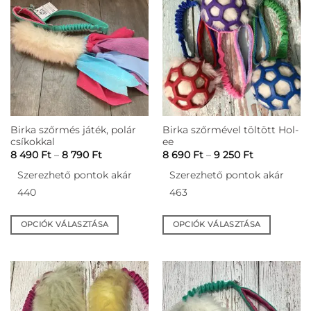
Birka szőrmés játék, polár
Birka szőrmével töltött Hol-
csíkokkal
ee
Ártartomány:
Ártartomán
8 490
Ft
–
8 790
Ft
8 690
Ft
–
9 250
Ft
8
8
490 Ft
690 Ft
Szerezhető pontok akár
Szerezhető pontok akár
-
-
8
9
440
463
790 Ft
250 Ft
OPCIÓK VÁLASZTÁSA
OPCIÓK VÁLASZTÁSA
Ennek
Ennek
a
a
terméknek
terméknek
több
több
variációja
variációja