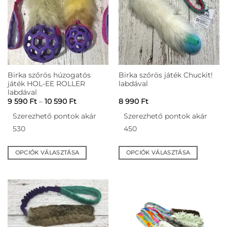
van.
van.
A
A
változatok
változatok
a
a
termékoldalon
termékoldalon
választhatók
választhatók
ki
ki
Birka szőrös húzogatós
Birka szőrös játék Chuckit!
játék HOL-EE ROLLER
labdával
labdával
Ártartomány:
9 590
Ft
–
10 590
Ft
8 990
Ft
9
590 Ft
Szerezhető pontok akár
Szerezhető pontok akár
-
10
530
450
590 Ft
OPCIÓK VÁLASZTÁSA
OPCIÓK VÁLASZTÁSA
Ennek
Ennek
a
a
terméknek
terméknek
több
több
variációja
variációja
van.
van.