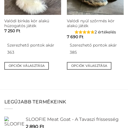
termékoldalon
termékoldalon
választhatók
választhatók
ki
ki
Valódi birkás kör alakú
Valódi nyúl szőrmés kör
húzogatós játék
alakú játék
7 250
Ft
2 értékelés
7 690
Ft
Szerezhető pontok akár
Szerezhető pontok akár
363
385
OPCIÓK VÁLASZTÁSA
OPCIÓK VÁLASZTÁSA
Ennek
Ennek
a
a
terméknek
terméknek
több
több
variációja
variációja
LEGÚJABB TERMÉKEINK
van.
van.
A
A
változatok
változatok
SLOOFIE Meat Goat - A Tavaszi frissesség
a
a
termékoldalon
termékoldalon
2 890
Ft