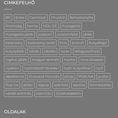
es
Creative
CIMKEFELHŐ
szállítás
változatban
hűségprogramjának
és
is
előnyeit!
információk
bejegyzéshez
bejegyzéshez
bejegyzéshez
BC
birka
Carnilove
Chuckit!
farkaskonyha
finomság
henne
HOL-EE
húzogatós
húzogatós játék
jutalom
jutalomfalat
játék
karácsony
karácsonyi szett
kivo
kronch
kutyafagyi
kutyajáték
labda
labdás
lazac
lefagyasztható
logikai játék
magyar termék
marha
nina ottosson
nyakörv
nyomtatott heveder
nyári kutyafalat
nyúl
obedience
Outward Hound's
plüss
POKUSA
puller
Pup Ice
póráz
rágcsa
szárított
sípolós
természetes
valódi szőrmés
zseníliás
ízületvédelem
OLDALAK