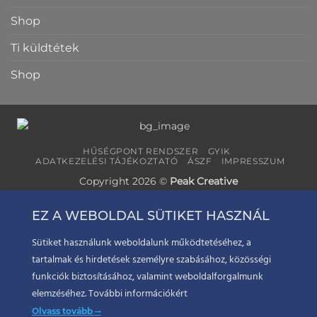
Shop
Ti küldtétek
Shop
HŰSÉGPONT RENDSZER
GYIK
ADATKEZELÉSI TÁJÉKOZTATÓ
ÁSZF
IMPRESSZUM
Copyright 2026 ©
Peak Creative
EZ A WEBOLDAL SÜTIKET HASZNÁL
Sütiket használunk weboldalunk működtetéséhez, a
tartalmak és hirdetések személyre szabásához, közösségi
funkciók biztosításához, valamint weboldalforgalmunk
elemzéséhez. További információkért
Olvass tovább