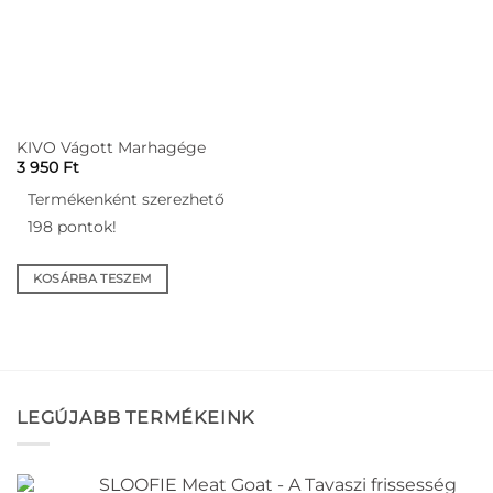
A
változatok
a
termékoldalon
választhatók
ki
KIVO Vágott Marhagége
3 950
Ft
Termékenként szerezhető
198 pontok!
KOSÁRBA TESZEM
LEGÚJABB TERMÉKEINK
SLOOFIE Meat Goat - A Tavaszi frissesség