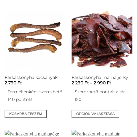
Ennek
a
terméknek
több
variációja
van.
A
változatok
a
termékoldalon
választhatók
ki
Farkaskonyha kacsanyak
Farkaskonyha marha jerky
Ártartomán
2 790
Ft
2 290
Ft
–
2 990
Ft
2
290 Ft
Termékenként szerezhető
Szerezhető pontok akár
-
2
140 pontok!
150
990 Ft
KOSÁRBA TESZEM
OPCIÓK VÁLASZTÁSA
Ennek
a
terméknek