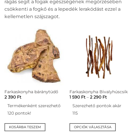
rágás segít a fogak egészségének megörzésében
csökkenti a fogkő és a lepedék lerakódást ezzel a
kellemetlen szájszagot.
Farkaskonyha báránytüdő
Farkaskonyha Bivalyhúscsík
Ártartomány
2 390
Ft
1 590
Ft
–
2 290
Ft
1
590 Ft
Termékenként szerezhető
Szerezhető pontok akár
-
2
120 pontok!
115
290 Ft
KOSÁRBA TESZEM
OPCIÓK VÁLASZTÁSA