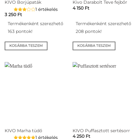
KIVO Borjúpaták
Kivo Darabolt Teve fejbőr
4 150
Ft
1 értékelés
3 250
Ft
Termékenként szerezhető
Termékenként szerezhető
163 pontok!
208 pontok!
KOSÁRBA TESZEM
KOSÁRBA TESZEM
KIVO Marha tüdő
KIVO Puffasztott sertésorr
4 250
Ft
1 értékelés