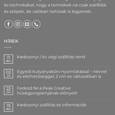
és technikákat, hogy a termékek ne csak sokfélék
és szépek, de valóban tartósak is legyenek.
HÍREK
Karácsonyi / év végi szállítási rend
11
dec
Nincs
hozzászólás
a(z)
Egyedi kutyanyakörv nyomtatással – névvel
02
Karácsonyi
/
júl
és elérhetőséggel, 2 cm-es változatban is
év
Nincs
végi
hozzászólás
szállítási
Fedezd fel a Peak Creative
a(z)
22
rend
Egyedi
bejegyzéshez
jún
hűségprogramjának előnyeit!
kutyanyakörv
nyomtatással
Nincs
–
hozzászólás
Karácsonyi szállítás és információk
névvel
a(z)
15
és
Fedezd
dec
Nincs
elérhetőséggel,
fel
hozzászólás
2
a