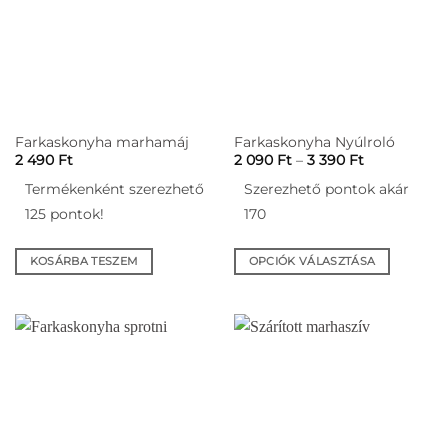
A
A
változatok
változatok
a
a
termékoldalon
termékoldalon
választhatók
választhatók
ki
ki
Farkaskonyha marhamáj
Farkaskonyha Nyúlroló
Ártartomán
2 490
Ft
2 090
Ft
–
3 390
Ft
2
090 Ft
Termékenként szerezhető
Szerezhető pontok akár
-
3
125 pontok!
170
390 Ft
KOSÁRBA TESZEM
OPCIÓK VÁLASZTÁSA
Ennek
a
terméknek
több
variációja
van.
A
változatok