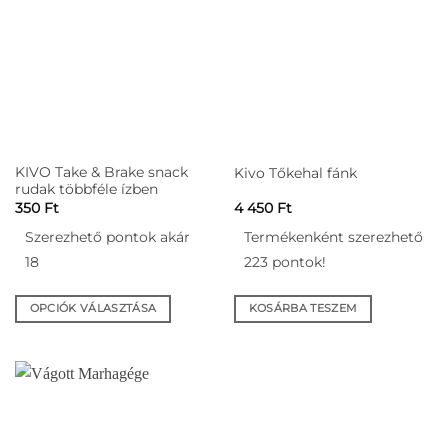
KIVO Take & Brake snack
Kivo Tőkehal fánk
rudak többféle ízben
350
Ft
4 450
Ft
Szerezhető pontok akár
Termékenként szerezhető
18
223 pontok!
OPCIÓK VÁLASZTÁSA
KOSÁRBA TESZEM
Ennek
a
terméknek
több
variációja
van.