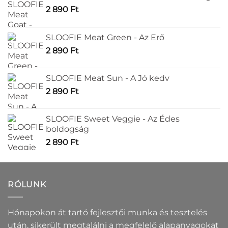
2 890
Ft
SLOOFIE Meat Green - Az Erő
2 890
Ft
SLOOFIE Meat Sun - A Jó kedv
2 890
Ft
SLOOFIE Sweet Veggie - Az Édes
boldogság
2 890
Ft
RÓLUNK
Hónapokon át tartó fejlesztői munka és tesztelés
után, sikerült megtalálni a megfelelő alapanyagokat