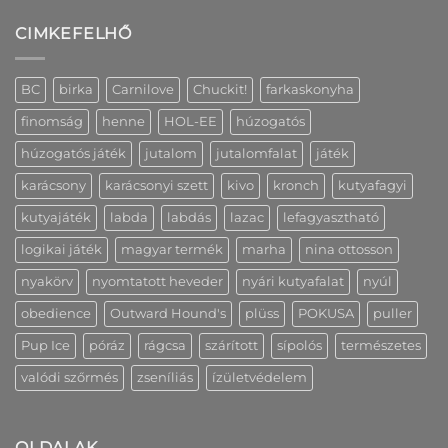
a(z)
cm-
Peak
Karácsonyi
es
Creative
CIMKEFELHŐ
szállítás
változatban
hűségprogramjának
és
is
előnyeit!
információk
bejegyzéshez
bejegyzéshez
bejegyzéshez
BC
birka
Carnilove
Chuckit!
farkaskonyha
finomság
henne
HOL-EE
húzogatós
húzogatós játék
jutalom
jutalomfalat
játék
karácsony
karácsonyi szett
kivo
kronch
kutyafagyi
kutyajáték
labda
labdás
lazac
lefagyasztható
logikai játék
magyar termék
marha
nina ottosson
nyakörv
nyomtatott heveder
nyári kutyafalat
nyúl
obedience
Outward Hound's
plüss
POKUSA
puller
Pup Ice
póráz
rágcsa
szárított
sípolós
természetes
valódi szőrmés
zseníliás
ízületvédelem
OLDALAK