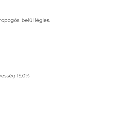
opogós, belül légies.
vesség 15,0%