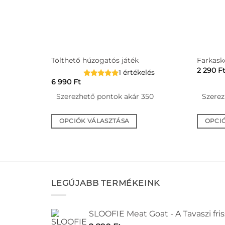
Tölthető húzogatós játék
Farkask
2 290
F
1 értékelés
6 990
Ft
 665
Szerezhető pontok akár 350
Szerez
OPCIÓK VÁLASZTÁSA
OPCI
Ennek
Ennek
a
a
terméknek
termék
több
több
variációja
variáció
LEGÚJABB TERMÉKEINK
van.
van.
A
A
SLOOFIE Meat Goat - A Tavaszi fri
változatok
változa