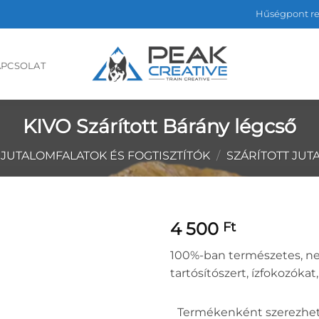
Hűségpont r
APCSOLAT
KIVO Szárított Bárány légcső
JUTALOMFALATOK ÉS FOGTISZTÍTÓK
/
SZÁRÍTOTT JU
4 500
Ft
100%-ban természetes, ne
tartósítószert, ízfokozókat
Termékenként szerezhet