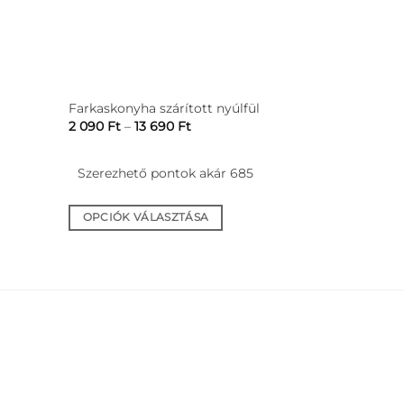
Farkaskonyha szárított nyúlfül
Ártartomány:
2 090
Ft
–
13 690
Ft
2
090 Ft
-
Szerezhető pontok akár 685
13
690 Ft
OPCIÓK VÁLASZTÁSA
Ennek
a
terméknek
több
variációja
van.
A
változatok