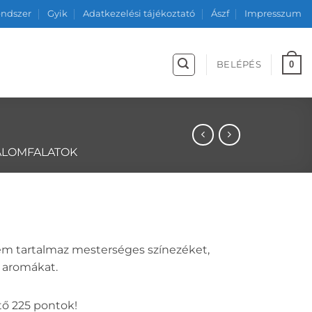
endszer
Gyik
Adatkezelési tájékoztató
Ászf
Impresszum
0
BELÉPÉS
TALOMFALATOK
m tartalmaz mesterséges színezéket,
, aromákat.
ő 225 pontok!