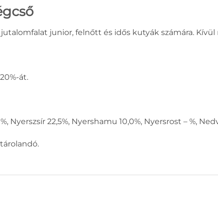
légcső
alomfalat junior, felnőtt és idős kutyák számára. Kívül r
20%-át.
%, Nyerszsír 22,5%, Nyershamu 10,0%, Nyersrost – %, Ned
tárolandó.