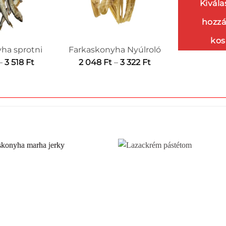
Kivála
hozzá
kos
ha sprotni
Farkaskonyha Nyúlroló
Ártartomány:
Ártartomány:
–
3 518
Ft
2 048
Ft
–
3 322
Ft
2
2
048 Ft
048 Ft
-
-
3
3
518 Ft
322 Ft