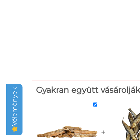
Gyakran együtt vásároljá
Vélemények
+