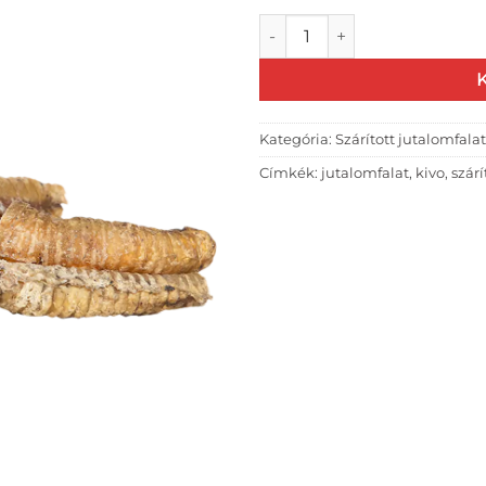
KIVO Szárított Bárány légcs
Kategória:
Szárított jutalomfala
Címkék:
jutalomfalat
,
kivo
,
szárí