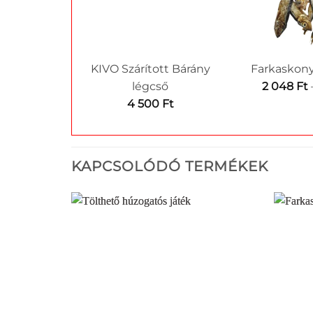
KIVO Szárított Bárány
Farkaskony
légcső
2 048
Ft
4 500
Ft
KAPCSOLÓDÓ TERMÉKEK