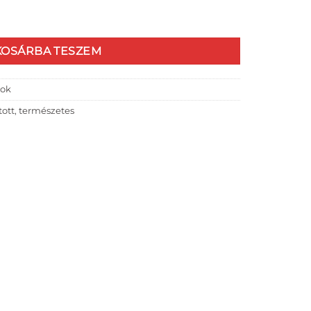
ő mennyiség
KOSÁRBA TESZEM
tok
tott
,
természetes