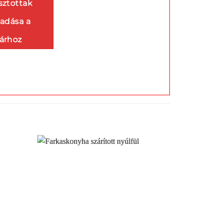
sztottak
adása a
árhoz