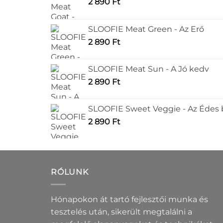
a
a
2 890
Ft
termékoldalon
terméko
választhatók
választ
SLOOFIE Meat Green - Az Erő
ki
ki
2 890
Ft
SLOOFIE Meat Sun - A Jó kedv
2 890
Ft
SLOOFIE Sweet Veggie - Az Édes
2 890
Ft
RÓLUNK
Hónapokon át tartó fejlesztői munka és
tesztelés után, sikerült megtalálni a