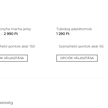
onyha marha jerky
Tubidog pástétomok
Ártartomány:
t
–
2 990
Ft
1 290
Ft
2
290 Ft
-
hető pontok akár 150
Szerezhető pontok akár 65
2
990 Ft
ÓK VÁLASZTÁSA
OPCIÓK VÁLASZTÁSA
Ennek
a
nek
terméknek
több
ja
variációja
van.
A
ssesség
tok
változatok