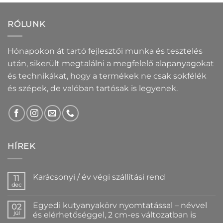
RÓLUNK
Hónapokon át tartó fejlesztői munka és tesztelés
után, sikerült megtalálni a megfelelő alapanyagokat
és technikákat, hogy a termékek ne csak sokfélék
és szépek, de valóban tartósak is legyenek.
HÍREK
Karácsonyi / év végi szállítási rend
11
dec
Nincs
hozzászólás
a(z)
Egyedi kutyanyakörv nyomtatással – névvel
02
Karácsonyi
/
júl
és elérhetőséggel, 2 cm-es változatban is
év