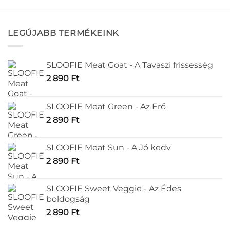
LEGÚJABB TERMÉKEINK
SLOOFIE Meat Goat - A Tavaszi frissesség
2 890
Ft
SLOOFIE Meat Green - Az Erő
2 890
Ft
SLOOFIE Meat Sun - A Jó kedv
2 890
Ft
SLOOFIE Sweet Veggie - Az Édes
boldogság
2 890
Ft