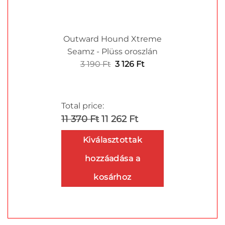
Outward Hound Xtreme
Seamz - Plüss oroszlán
Original
Current
3 190
Ft
3 126
Ft
price
price
was:
is:
3
3
Total price:
190 Ft.
126 Ft.
11 370 Ft
11 262 Ft
Kiválasztottak
hozzáadása a
kosárhoz