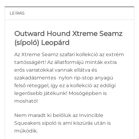
LEÍRÁS
Outward Hound Xtreme Seamz
(sípoló) Leopárd
Az Xtreme Seamz szafari kollekció az extrém
tartósságért!
Az állatformájú minták extra
erős varratokkal vannak ellátva és
szakadásmentes nylon rip-stop anyagú
felső réteggel, így ez a kollekció az eddigi
legerősebb játékunk!
M
osógépben is
mosható!
Nem maradt ki belőlük az Invincible
Squeakers sípoló is ami kiszúrás után is
működik.