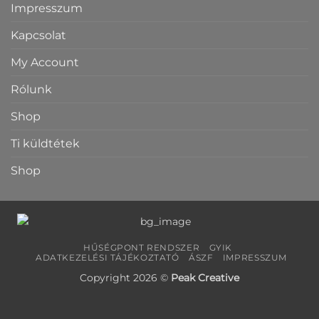
Impresszum
Kapcsolat
My Account
Rólunk
Shop
Ti küldtétek
Shop
HŰSÉGPONT RENDSZER
GYIK
ADATKEZELÉSI TÁJÉKOZTATÓ
ÁSZF
IMPRESSZUM
Copyright 2026 ©
Peak Creative