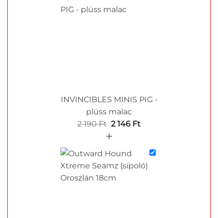
INVINCIBLES MINIS PIG -
plüss malac
Original
Current
2 190
Ft
2 146
Ft
+
price
price
was:
is:
2
2
190 Ft.
146 Ft.