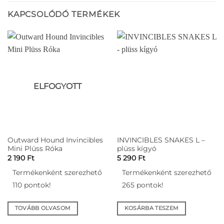
KAPCSOLÓDÓ TERMÉKEK
ELFOGYOTT
Outward Hound Invincibles
INVINCIBLES SNAKES L –
Mini Plüss Róka
plüss kígyó
2 190
Ft
5 290
Ft
Termékenként szerezhető
Termékenként szerezhető
110 pontok!
265 pontok!
TOVÁBB OLVASOM
KOSÁRBA TESZEM