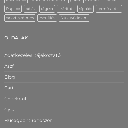
Pup Ice
póráz
rágcsa
szárított
sípolós
természetes
valódi szőrmés
zseníliás
ízületvédelem
OLDALAK
Adatkezelési tájékoztató
Ászf
Blog
Cart
Checkout
Gyik
Hűségpont rendszer