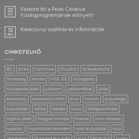
Nincs
végi
hozzászólás
szállítási
Fedezd fel a Peak Creative
a(z)
22
rend
Egyedi
bejegyzéshez
jún
hűségprogramjának előnyeit!
kutyanyakörv
nyomtatással
Nincs
–
hozzászólás
Karácsonyi szállítás és információk
névvel
a(z)
15
és
Fedezd
dec
Nincs
elérhetőséggel,
fel
hozzászólás
2
a
a(z)
cm-
Peak
Karácsonyi
es
Creative
CIMKEFELHŐ
szállítás
változatban
hűségprogramjának
és
is
előnyeit!
információk
bejegyzéshez
bejegyzéshez
bejegyzéshez
BC
birka
Carnilove
Chuckit!
farkaskonyha
finomság
henne
HOL-EE
húzogatós
húzogatós játék
jutalom
jutalomfalat
játék
karácsony
karácsonyi szett
kivo
kronch
kutyafagyi
kutyajáték
labda
labdás
lazac
lefagyasztható
logikai játék
magyar termék
marha
nina ottosson
nyakörv
nyomtatott heveder
nyári kutyafalat
nyúl
obedience
Outward Hound's
plüss
POKUSA
puller