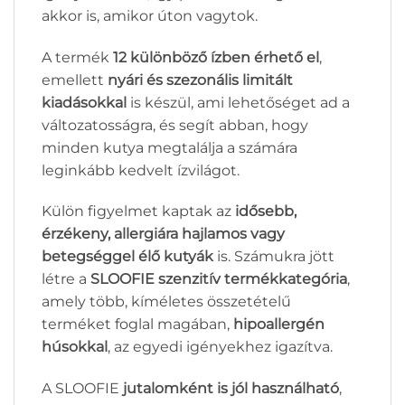
akkor is, amikor úton vagytok.
A termék
12 különböző ízben érhető el
,
emellett
nyári és szezonális limitált
kiadásokkal
is készül, ami lehetőséget ad a
változatosságra, és segít abban, hogy
minden kutya megtalálja a számára
leginkább kedvelt ízvilágot.
Külön figyelmet kaptak az
idősebb,
érzékeny, allergiára hajlamos vagy
betegséggel élő kutyák
is. Számukra jött
létre a
SLOOFIE szenzitív termékkategória
,
amely több, kíméletes összetételű
terméket foglal magában,
hipoallergén
húsokkal
, az egyedi igényekhez igazítva.
A SLOOFIE
jutalomként is jól használható
,