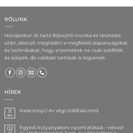
RÓLUNK
Hónapokon át tartó fejlesztői munka és tesztelés
után, sikerült megtalálni a megfelelő alapanyagokat
és technikákat, hogy a termékek ne csak sokfélék
és szépek, de valóban tartósak is legyenek.
HÍREK
Karácsonyi / év végi szállítási rend
11
dec
Nincs
hozzászólás
a(z)
Egyedi kutyanyakörv nyomtatással – névvel
02
Karácsonyi
/
júl