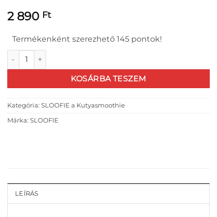
2 890
Ft
Termékenként szerezhető 145 pontok!
SLOOFIE Meat Fish - A Lazac szerelem mennyiség
KOSÁRBA TESZEM
Kategória:
SLOOFIE a Kutyasmoothie
Márka:
SLOOFIE
LEÍRÁS