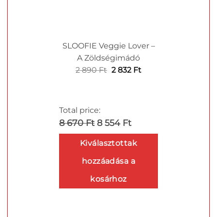
SLOOFIE Veggie Lover –
A Zöldségimádó
Original
Current
2 890
Ft
2 832
Ft
price
price
was:
is:
2
2
Total price:
890 Ft.
832 Ft.
8 670 Ft
8 554 Ft
Kiválasztottak
hozzáadása a
kosárhoz