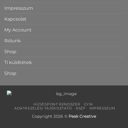
Impresszum
Kapcsolat
My Account
Rólunk
Shop
Ti küldtétek
Shop
HŰSÉGPONT RENDSZER
GYIK
ADATKEZELÉSI TÁJÉKOZTATÓ
ÁSZF
IMPRESSZUM
Copyright 2026 ©
Peak Creative