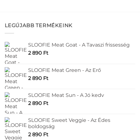
LEGÚJABB TERMÉKEINK
SLOOFIE Meat Goat - A Tavaszi frissesség
2 890
Ft
SLOOFIE Meat Green - Az Erő
2 890
Ft
SLOOFIE Meat Sun - A Jó kedv
2 890
Ft
SLOOFIE Sweet Veggie - Az Édes
boldogság
2 890
Ft