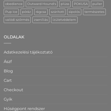
obedience
Outward Hound's
plüss
POKUSA
puller
Pup Ice
póráz
rágcsa
szárított
sípolós
természetes
valódi szőrmés
zseníliás
ízületvédelem
OLDALAK
Adatkezelési tájékoztató
Ászf
Blog
Cart
Checkout
Gyik
Hűségpont rendszer