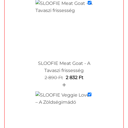
SLOOFIE Meat Goat - A
Tavaszi frissesség
Original
Current
2 890
Ft
2 832
Ft
+
price
price
was:
is:
2
2
890 Ft.
832 Ft.