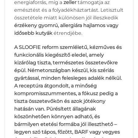
energiaforrás, míg a
zeller
támogatja az
emésztést és a folyadékháztartást. Letisztult
összetétele miatt különösen jól illeszkedik
érzékeny gyomrú, allergiára hajlamos vagy
idősebb kutyák
étrendjébe.
A SLOOFIE reform szemléletű, kézműves és
funkcionális kiegészítő eledel, amely
kizárólag tiszta, természetes összetevőkre
épül. Németországban készül, kis szériás
gyártással, minden felesleges adalék nélkül.
A receptúra átgondolt, a minőség
kompromisszummentes, a fókusz pedig a
tiszta összetevőkön és azok jótékony
hatásán van. Pürésített állagának
köszönhetően könnyen adható, és
bármilyen etetési formába jól illeszthető –
legyen szó tápos, főzött, BARF vagy vegyes