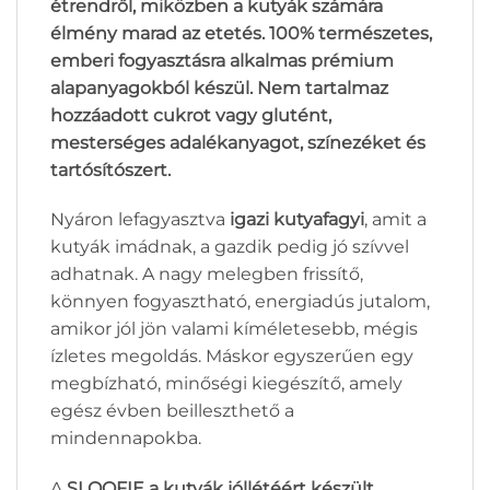
étrendről, miközben a kutyák számára
élmény marad az etetés. 100% természetes,
emberi fogyasztásra alkalmas prémium
alapanyagokból készül. Nem tartalmaz
hozzáadott cukrot vagy glutént,
mesterséges adalékanyagot, színezéket és
tartósítószert.
Nyáron lefagyasztva
igazi kutyafagyi
, amit a
kutyák imádnak, a gazdik pedig jó szívvel
adhatnak. A nagy melegben frissítő,
könnyen fogyasztható, energiadús jutalom,
amikor jól jön valami kíméletesebb, mégis
ízletes megoldás. Máskor egyszerűen egy
megbízható, minőségi kiegészítő, amely
egész évben beilleszthető a
mindennapokba.
A
SLOOFIE a kutyák jóllétéért készült
.