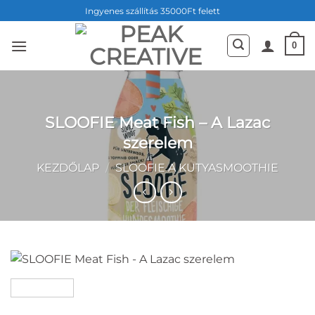
Skip
Ingyenes szállítás 35000Ft felett
to
content
0
SLOOFIE Meat Fish – A Lazac
szerelem
KEZDŐLAP
/
SLOOFIE A KUTYASMOOTHIE