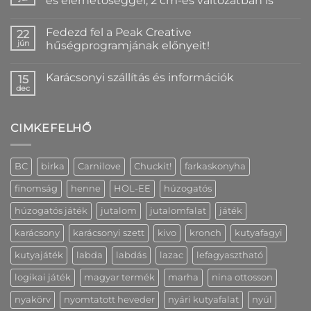
és elérhetőséggel, 2 cm-es változatban is
év
Nincs
végi
hozzászólás
szállítási
Fedezd fel a Peak Creative
a(z)
22
rend
Egyedi
bejegyzéshez
jún
hűségprogramjának előnyeit!
kutyanyakörv
nyomtatással
Nincs
–
hozzászólás
Karácsonyi szállítás és információk
névvel
a(z)
15
és
Fedezd
dec
Nincs
elérhetőséggel,
fel
hozzászólás
2
a
a(z)
cm-
Peak
Karácsonyi
es
Creative
CIMKEFELHŐ
szállítás
változatban
hűségprogramjának
és
is
előnyeit!
információk
bejegyzéshez
bejegyzéshez
bejegyzéshez
BC
birka
Carnilove
Chuckit!
farkaskonyha
finomság
henne
HOL-EE
húzogatós
húzogatós játék
jutalom
jutalomfalat
játék
karácsony
karácsonyi szett
kivo
kronch
kutyafagyi
kutyajáték
labda
labdás
lazac
lefagyasztható
logikai játék
magyar termék
marha
nina ottosson
nyakörv
nyomtatott heveder
nyári kutyafalat
nyúl