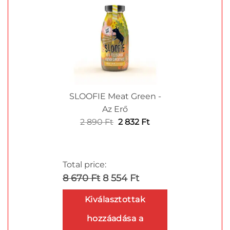
890 Ft.
832 Ft.
SLOOFIE Meat Green -
Az Erő
Original
Current
2 890
Ft
2 832
Ft
price
price
was:
is:
2
2
Total price:
890 Ft.
832 Ft.
8 670 Ft
8 554 Ft
Kiválasztottak
hozzáadása a