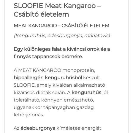
SLOOFIE Meat Kangaroo –
Csábító életelem
MEAT KANGAROO – CSÁBÍTÓ ÉLETELEM
(Kenguruhús, édesburgonya, máriatövis)
Egy különleges falat a kíváncsi orrok és a
finnyás tappancsok örömére.
A MEAT KANGAROO monoprotein,
hipoallergén kenguruhúsból
készült
SLOOFIE, amely kiválóan alkalmazható
kizárásos diéták során. A
kenguruhús
jól
tolerálható, könnyen emészthető,
ugyanakkor tápanyagban gazdag
fehérjeforrás.
Az
édesburgonya
kíméletes energiát