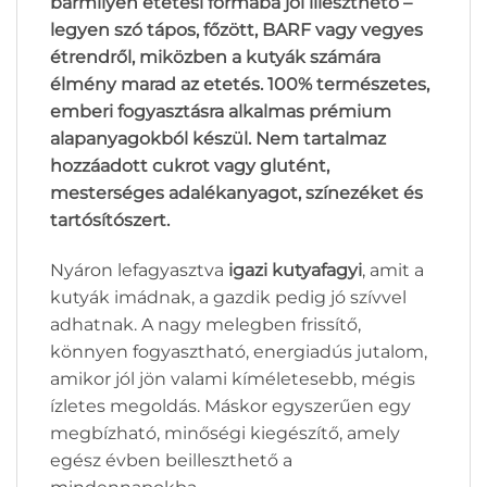
bármilyen etetési formába jól illeszthető –
legyen szó tápos, főzött, BARF vagy vegyes
étrendről, miközben a kutyák számára
élmény marad az etetés. 100% természetes,
emberi fogyasztásra alkalmas prémium
alapanyagokból készül. Nem tartalmaz
hozzáadott cukrot vagy glutént,
mesterséges adalékanyagot, színezéket és
tartósítószert.
Nyáron lefagyasztva
igazi kutyafagyi
, amit a
kutyák imádnak, a gazdik pedig jó szívvel
adhatnak. A nagy melegben frissítő,
könnyen fogyasztható, energiadús jutalom,
amikor jól jön valami kíméletesebb, mégis
ízletes megoldás. Máskor egyszerűen egy
megbízható, minőségi kiegészítő, amely
egész évben beilleszthető a