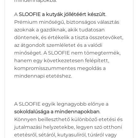
mindennapokba.
A
SLOOFIE a kutyák jóllétéért készült
.
Prémium minőségű, biztonságos választás
azoknak a gazdiknak, akik tudatosan
döntenek, és értékelik a tiszta összetevőket,
az átgondolt szemléletet és a valódi
minőséget. A SLOOFIE nem tömegtermék,
hanem egy következetesen felépített,
kompromisszummentes megoldás a
mindennapi etetéshez.
A SLOOFIE egyik legnagyobb előnye a
sokoldalúsága a mindennapokban
.
Könnyen beilleszthető különböző etetési és
jutalmazási helyzetekbe, legyen szó otthoni
etetésről, sétáról, kutyasuliról, túráról vagy