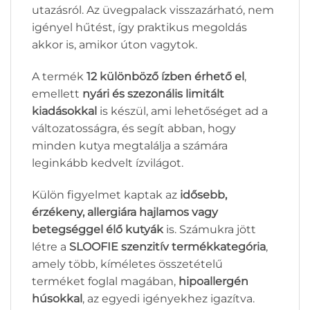
utazásról. Az üvegpalack visszazárható, nem
igényel hűtést, így praktikus megoldás
akkor is, amikor úton vagytok.
A termék
12 különböző ízben érhető el
,
emellett
nyári és szezonális limitált
kiadásokkal
is készül, ami lehetőséget ad a
változatosságra, és segít abban, hogy
minden kutya megtalálja a számára
leginkább kedvelt ízvilágot.
Külön figyelmet kaptak az
idősebb,
érzékeny, allergiára hajlamos vagy
betegséggel élő kutyák
is. Számukra jött
létre a
SLOOFIE szenzitív termékkategória
,
amely több, kíméletes összetételű
terméket foglal magában,
hipoallergén
húsokkal
, az egyedi igényekhez igazítva.