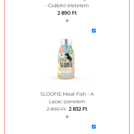
- Csábító életelem
2 890
Ft
+
SLOOFIE Meat Fish - A
Lazac szerelem
Original
Current
2 890
Ft
2 832
Ft
+
price
price
was:
is:
2
2