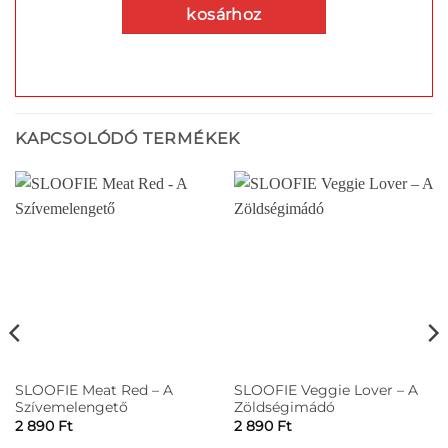
kosárhoz
KAPCSOLÓDÓ TERMÉKEK
SLOOFIE Meat Red – A
SLOOFIE Veggie Lover – A
Szívemelengető
Zöldségimádó
2 890
Ft
2 890
Ft