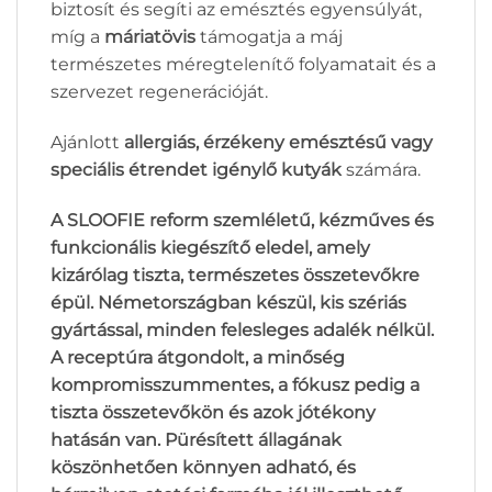
biztosít és segíti az emésztés egyensúlyát,
míg a
máriatövis
támogatja a máj
természetes méregtelenítő folyamatait és a
szervezet regenerációját.
Ajánlott
allergiás, érzékeny emésztésű vagy
speciális étrendet igénylő kutyák
számára.
A SLOOFIE reform szemléletű, kézműves és
funkcionális kiegészítő eledel, amely
kizárólag tiszta, természetes összetevőkre
épül. Németországban készül, kis szériás
gyártással, minden felesleges adalék nélkül.
A receptúra átgondolt, a minőség
kompromisszummentes, a fókusz pedig a
tiszta összetevőkön és azok jótékony
hatásán van. Pürésített állagának
köszönhetően könnyen adható, és