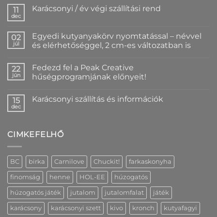
Karácsonyi / év végi szállítási rend
11
dec
Nincs
hozzászólás
a(z)
Egyedi kutyanyakörv nyomtatással – névvel
02
Karácsonyi
/
júl
és elérhetőséggel, 2 cm-es változatban is
év
Nincs
végi
hozzászólás
szállítási
Fedezd fel a Peak Creative
a(z)
22
rend
Egyedi
bejegyzéshez
jún
hűségprogramjának előnyeit!
kutyanyakörv
nyomtatással
Nincs
–
hozzászólás
Karácsonyi szállítás és információk
névvel
a(z)
15
és
Fedezd
dec
Nincs
elérhetőséggel,
fel
hozzászólás
2
a
a(z)
cm-
Peak
Karácsonyi
es
Creative
CIMKEFELHŐ
szállítás
változatban
hűségprogramjának
és
is
előnyeit!
információk
bejegyzéshez
bejegyzéshez
bejegyzéshez
BC
birka
Carnilove
Chuckit!
farkaskonyha
finomság
henne
HOL-EE
húzogatós
húzogatós játék
jutalom
jutalomfalat
játék
karácsony
karácsonyi szett
kivo
kronch
kutyafagyi