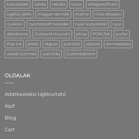
kutyajáték
labda
labdás
lazac
lefagyasztható
logikai játék
magyar termék
marha
nina ottosson
nyakörv
nyomtatott heveder
nyári kutyafalat
nyúl
obedience
Outward Hound's
plüss
POKUSA
puller
Pup Ice
póráz
rágcsa
szárított
sípolós
természetes
valódi szőrmés
zseníliás
ízületvédelem
OLDALAK
Adatkezelési tájékoztató
Ászf
Blog
Cart