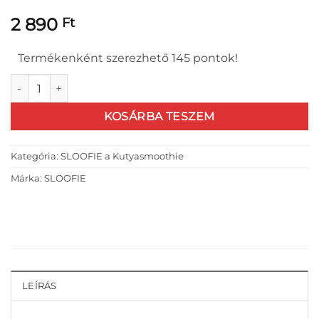
2 890
Ft
Termékenként szerezhető 145 pontok!
SLOOFIE Meat Kangaroo - Csábító életelem mennyiség
KOSÁRBA TESZEM
Kategória:
SLOOFIE a Kutyasmoothie
Márka:
SLOOFIE
LEÍRÁS