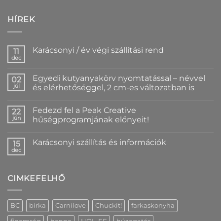
HÍREK
Karácsonyi / év végi szállítási rend
11
dec
Nincs
hozzászólás
a(z)
Egyedi kutyanyakörv nyomtatással – névvel
02
Karácsonyi
/
júl
és elérhetőséggel, 2 cm-es változatban is
év
Nincs
végi
hozzászólás
szállítási
Fedezd fel a Peak Creative
a(z)
22
rend
Egyedi
bejegyzéshez
jún
hűségprogramjának előnyeit!
kutyanyakörv
nyomtatással
Nincs
–
hozzászólás
Karácsonyi szállítás és információk
névvel
a(z)
15
és
Fedezd
dec
Nincs
elérhetőséggel,
fel
hozzászólás
2
a
a(z)
cm-
Peak
Karácsonyi
es
Creative
CIMKEFELHŐ
szállítás
változatban
hűségprogramjának
és
is
előnyeit!
információk
bejegyzéshez
bejegyzéshez
bejegyzéshez
BC
birka
Carnilove
Chuckit!
farkaskonyha