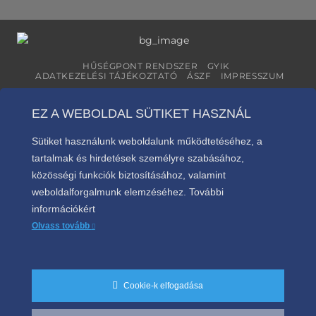
HŰSÉGPONT RENDSZER
GYIK
ADATKEZELÉSI TÁJÉKOZTATÓ
ÁSZF
IMPRESSZUM
Copyright 2026 ©
Peak Creative
EZ A WEBOLDAL SÜTIKET HASZNÁL
Sütiket használunk weboldalunk működtetéséhez, a
tartalmak és hirdetések személyre szabásához,
közösségi funkciók biztosításához, valamint
weboldalforgalmunk elemzéséhez. További
információkért
Olvass tovább
Cookie-k elfogadása