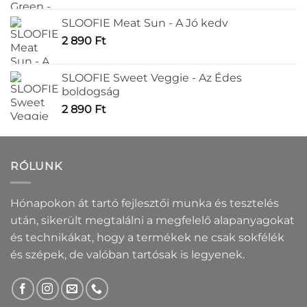
SLOOFIE Meat Sun - A Jó kedv
2 890
Ft
SLOOFIE Sweet Veggie - Az Édes
boldogság
2 890
Ft
RÓLUNK
Hónapokon át tartó fejlesztői munka és tesztelés
után, sikerült megtalálni a megfelelő alapanyagokat
és technikákat, hogy a termékek ne csak sokfélék
és szépek, de valóban tartósak is legyenek.