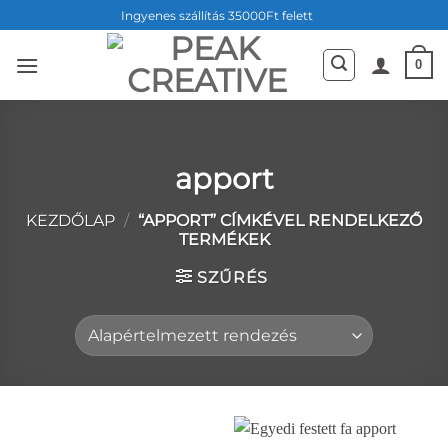
Skip
Ingyenes szállítás 35000Ft felett
to
content
0
apport
KEZDŐLAP
/
“APPORT” CÍMKÉVEL RENDELKEZŐ
TERMÉKEK
SZŰRÉS