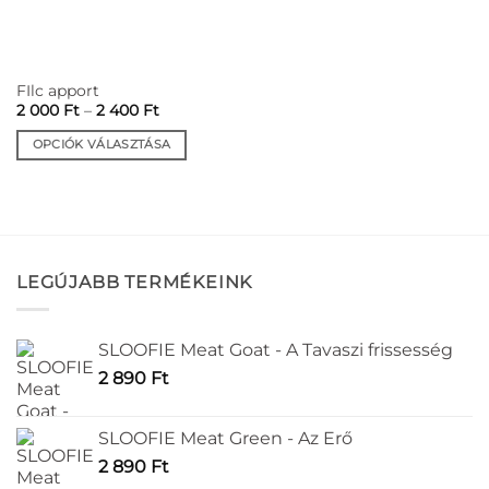
a
a
termékoldalon
termékoldalon
választhatók
választhatók
ki
ki
FIlc apport
Ártartomány:
2 000
Ft
–
2 400
Ft
2
000 Ft
OPCIÓK VÁLASZTÁSA
-
2
Ennek
400 Ft
a
terméknek
több
variációja
LEGÚJABB TERMÉKEINK
van.
A
változatok
SLOOFIE Meat Goat - A Tavaszi frissesség
a
termékoldalon
2 890
Ft
választhatók
ki
SLOOFIE Meat Green - Az Erő
2 890
Ft