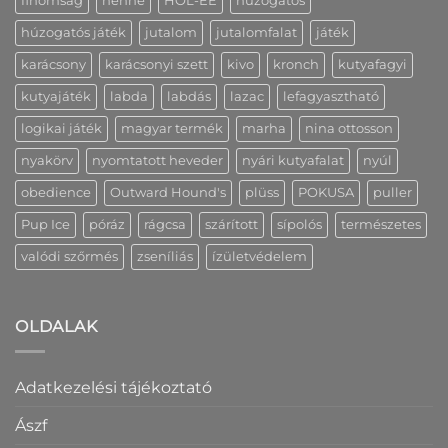
finomság
henne
HOL-EE
húzogatós
húzogatós játék
jutalom
jutalomfalat
játék
karácsony
karácsonyi szett
kivo
kronch
kutyafagyi
kutyajáték
labda
labdás
lazac
lefagyasztható
logikai játék
magyar termék
marha
nina ottosson
nyakörv
nyomtatott heveder
nyári kutyafalat
nyúl
obedience
Outward Hound's
plüss
POKUSA
puller
Pup Ice
póráz
rágcsa
szárított
sípolós
természetes
valódi szőrmés
zseníliás
ízületvédelem
OLDALAK
Adatkezelési tájékoztató
Ászf