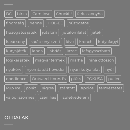
és
is
előnyeit!
információk
bejegyzéshez
bejegyzéshez
bejegyzéshez
BC
birka
Carnilove
Chuckit!
farkaskonyha
finomság
henne
HOL-EE
húzogatós
húzogatós játék
jutalom
jutalomfalat
játék
karácsony
karácsonyi szett
kivo
kronch
kutyafagyi
kutyajáték
labda
labdás
lazac
lefagyasztható
logikai játék
magyar termék
marha
nina ottosson
nyakörv
nyomtatott heveder
nyári kutyafalat
nyúl
obedience
Outward Hound's
plüss
POKUSA
puller
Pup Ice
póráz
rágcsa
szárított
sípolós
természetes
valódi szőrmés
zseníliás
ízületvédelem
OLDALAK