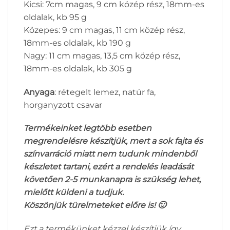
Kicsi: 7cm magas, 9 cm közép rész, 18mm-es
oldalak, kb 95 g
Közepes: 9 cm magas, 11 cm közép rész,
18mm-es oldalak, kb 190 g
Nagy: 11 cm magas, 13,5 cm közép rész,
18mm-es oldalak, kb 305 g
Anyaga
: rétegelt lemez, natúr fa,
horganyzott csavar
Termékeinket legtöbb esetben
megrendelésre készítjük, mert a sok fajta és
színvarráció miatt nem tudunk mindenből
készletet tartani, ezért a rendelés leadását
követően 2-5 munkanapra is szükség lehet,
mielőtt küldeni a tudjuk.
Köszönjük türelmeteket előre is! 🙂
Ezt a termékünket kézzel készítjük így