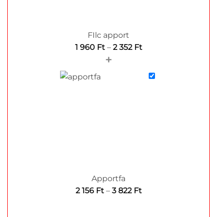
FIlc apport
Ártartomány:
1 960
Ft
–
2 352
Ft
+
1
960 Ft
-
2
352 Ft
Apportfa
Ártartomány:
2 156
Ft
–
3 822
Ft
2
156 Ft