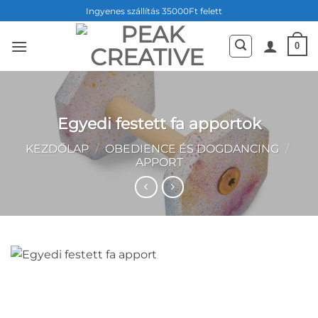
Skip
Ingyenes szállítás 35000Ft felett
to
content
0
Egyedi festett fa apportok
KEZDŐLAP
/
OBEDIENCE ÉS DOGDANCING
/
APPORT