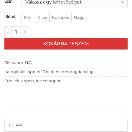
4
Szín
200 Ft
Méret
Mini
Kicsi
Közepes
Nagy
Egyedi festett fa apportok mennyiség
KOSÁRBA TESZEM
Cikkszám:
N/A
Kategóriák:
Apport
,
Obedience és dogdancing
Címkék:
apport
,
festett apport
LEÍRÁS