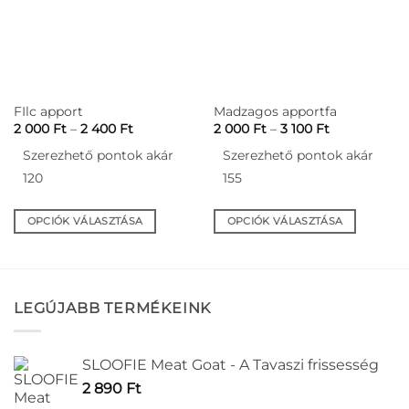
termékoldalon
választhatók
ki
FIlc apport
Madzagos apportfa
Ártartomány:
Ártartomány
2 000
Ft
–
2 400
Ft
2 000
Ft
–
3 100
Ft
2
2
000 Ft
000 Ft
Szerezhető pontok akár
Szerezhető pontok akár
-
-
2
3
120
155
400 Ft
100 Ft
OPCIÓK VÁLASZTÁSA
OPCIÓK VÁLASZTÁSA
Ennek
Ennek
a
a
terméknek
terméknek
több
több
LEGÚJABB TERMÉKEINK
variációja
variációja
van.
van.
A
A
SLOOFIE Meat Goat - A Tavaszi frissesség
változatok
változatok
2 890
Ft
a
a