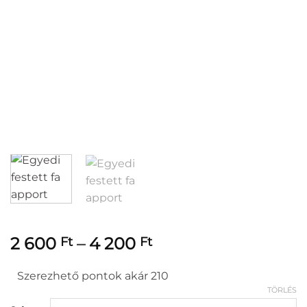
Ártartomány:
2 600
–
4 200
Ft
Ft
2
600 Ft
Szerezhető pontok akár 210
-
TÖRLÉS