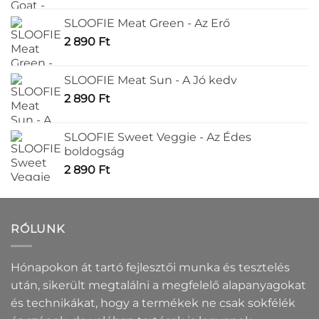
termékoldalon
termékoldalon
választhatók
választhatók
SLOOFIE Meat Green - Az Erő
ki
ki
2 890
Ft
SLOOFIE Meat Sun - A Jó kedv
2 890
Ft
SLOOFIE Sweet Veggie - Az Édes
boldogság
2 890
Ft
RÓLUNK
Hónapokon át tartó fejlesztői munka és tesztelés
után, sikerült megtalálni a megfelelő alapanyagokat
és technikákat, hogy a termékek ne csak sokfélék