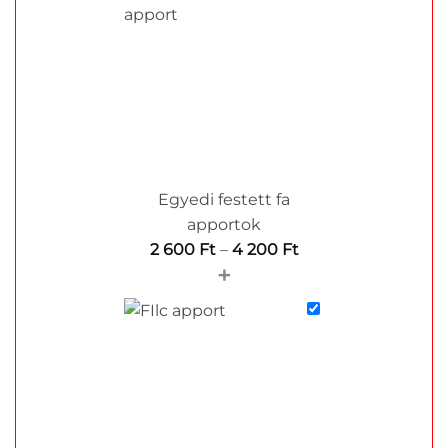
Egyedi festett fa
apportok
Ártartomány:
2 600
Ft
–
4 200
Ft
+
2
600 Ft
-
4
200 Ft