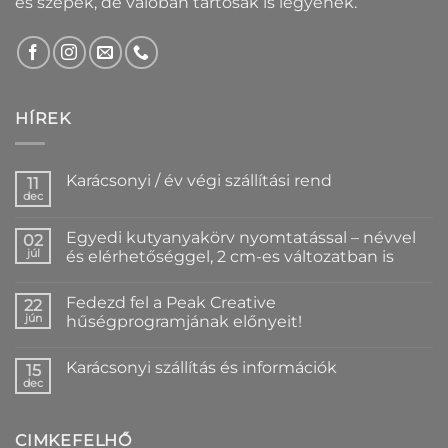
és szépek, de valóban tartósak is legyenek.
HÍREK
Karácsonyi / év végi szállítási rend
11
dec
Nincs
hozzászólás
a(z)
Egyedi kutyanyakörv nyomtatással – névvel
02
Karácsonyi
/
júl
és elérhetőséggel, 2 cm-es változatban is
év
Nincs
végi
hozzászólás
szállítási
Fedezd fel a Peak Creative
a(z)
22
rend
Egyedi
bejegyzéshez
jún
hűségprogramjának előnyeit!
kutyanyakörv
nyomtatással
Nincs
–
hozzászólás
Karácsonyi szállítás és információk
névvel
a(z)
15
és
Fedezd
dec
Nincs
elérhetőséggel,
fel
hozzászólás
2
a
a(z)
cm-
Peak
Karácsonyi
es
Creative
CIMKEFELHŐ
szállítás
változatban
hűségprogramjának