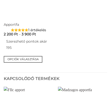
Apportfa
1 értékelés
Ártartomány:
2 200
Ft
–
3 900
Ft
2
200 Ft
Szerezhető pontok akár
-
3
195
900 Ft
OPCIÓK VÁLASZTÁSA
Ennek
a
terméknek
KAPCSOLÓDÓ TERMÉKEK
több
variációja
van.
A
változatok
a