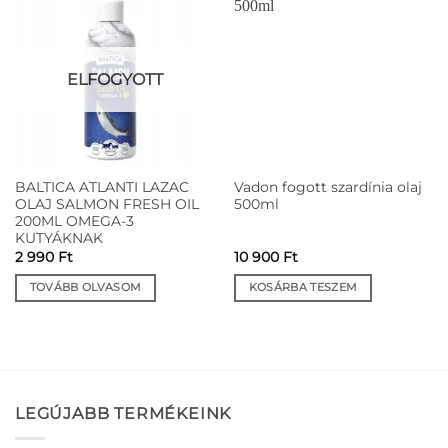
ELFOGYOTT
BALTICA ATLANTI LAZAC
Vadon fogott szardínia olaj
OLAJ SALMON FRESH OIL
500ml
200ML OMEGA-3
KUTYÁKNAK
2 990
Ft
10 900
Ft
TOVÁBB OLVASOM
KOSÁRBA TESZEM
LEGÚJABB TERMÉKEINK