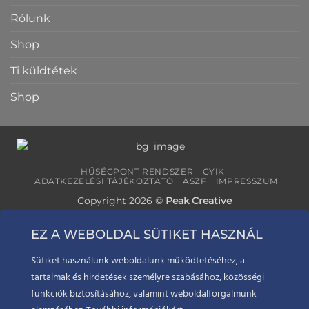
Rólunk
Shop
Ti küldtétek
Shop
HŰSÉGPONT RENDSZER
GYIK
ADATKEZELÉSI TÁJÉKOZTATÓ
ÁSZF
IMPRESSZUM
Copyright 2026 ©
Peak Creative
EZ A WEBOLDAL SÜTIKET HASZNÁL
Sütiket használunk weboldalunk működtetéséhez, a
tartalmak és hirdetések személyre szabásához, közösségi
funkciók biztosításához, valamint weboldalforgalmunk