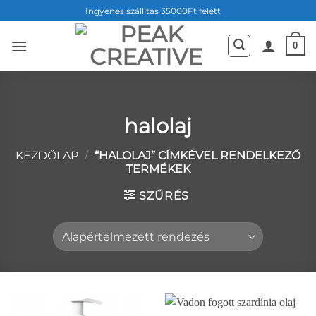
Skip
Ingyenes szállítás 35000Ft felett
to
content
0
halolaj
KEZDŐLAP
/
“HALOLAJ” CÍMKÉVEL RENDELKEZŐ
TERMÉKEK
SZŰRÉS