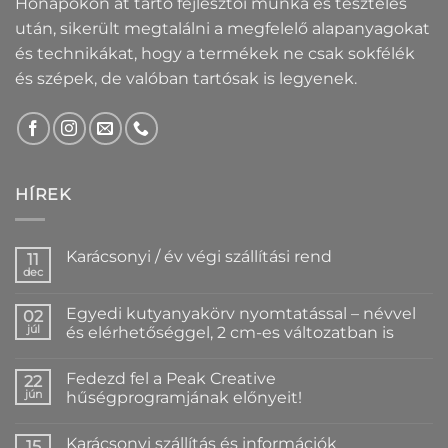
Hónapokon át tartó fejlesztői munka és tesztelés
után, sikerült megtalálni a megfelelő alapanyagokat
és technikákat, hogy a termékek ne csak sokfélék
és szépek, de valóban tartósak is legyenek.
HÍREK
Karácsonyi / év végi szállítási rend
11
dec
Nincs
hozzászólás
a(z)
Egyedi kutyanyakörv nyomtatással – névvel
02
Karácsonyi
/
júl
és elérhetőséggel, 2 cm-es változatban is
év
Nincs
végi
hozzászólás
szállítási
Fedezd fel a Peak Creative
a(z)
22
rend
Egyedi
bejegyzéshez
jún
hűségprogramjának előnyeit!
kutyanyakörv
nyomtatással
Nincs
–
hozzászólás
Karácsonyi szállítás és információk
névvel
a(z)
15