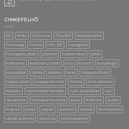
és
Fedezd
dec
Nincs
elérhetőséggel,
fel
hozzászólás
2
a
a(z)
cm-
Peak
Karácsonyi
es
Creative
CIMKEFELHŐ
szállítás
változatban
hűségprogramjának
és
is
előnyeit!
információk
bejegyzéshez
bejegyzéshez
bejegyzéshez
BC
birka
Carnilove
Chuckit!
farkaskonyha
finomság
henne
HOL-EE
húzogatós
húzogatós játék
jutalom
jutalomfalat
játék
karácsony
karácsonyi szett
kivo
kronch
kutyafagyi
kutyajáték
labda
labdás
lazac
lefagyasztható
logikai játék
magyar termék
marha
nina ottosson
nyakörv
nyomtatott heveder
nyári kutyafalat
nyúl
obedience
Outward Hound's
plüss
POKUSA
puller
Pup Ice
póráz
rágcsa
szárított
sípolós
természetes
valódi szőrmés
zseníliás
ízületvédelem