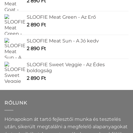
2 890
Ft
SLOOFIE Meat Green - Az Erő
2 890
Ft
SLOOFIE Meat Sun - A Jó kedv
2 890
Ft
SLOOFIE Sweet Veggie - Az Édes
boldogság
2 890
Ft
RÓLUNK
Hónapokon át tartó fejlesztői munka és tesztelés
után, sikerült megtalálni a megfelelő alapanyagokat