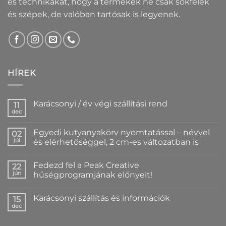
és technikákat, hogy a termékek ne csak sokfélék
és szépek, de valóban tartósak is legyenek.
HÍREK
Karácsonyi / év végi szállítási rend
11
dec
Nincs
hozzászólás
a(z)
Egyedi kutyanyakörv nyomtatással – névvel
02
Karácsonyi
/
júl
és elérhetőséggel, 2 cm-es változatban is
év
Nincs
végi
hozzászólás
szállítási
Fedezd fel a Peak Creative
a(z)
22
rend
Egyedi
bejegyzéshez
jún
hűségprogramjának előnyeit!
kutyanyakörv
nyomtatással
Nincs
–
hozzászólás
Karácsonyi szállítás és információk
névvel
a(z)
15
és
Fedezd
dec
Nincs
elérhetőséggel,
fel
hozzászólás
2
a
a(z)
cm-
Peak