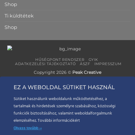
Shop
Ti küldtétek
Shop
HŰSÉGPONT RENDSZER
GYIK
ADATKEZELÉSI TÁJÉKOZTATÓ
ÁSZF
IMPRESSZUM
Copyright 2026 ©
Peak Creative
EZ A WEBOLDAL SÜTIKET HASZNÁL
Sütiket használunk weboldalunk működtetéséhez, a
tartalmak és hirdetések személyre szabásához, közösségi
funkciók biztosításához, valamint weboldalforgalmunk
elemzéséhez. További információkért
Olvass tovább