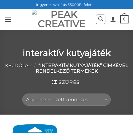
Skip
Ingyenes szállítás 35000Ft felett
to
content
0
interaktív kutyajáték
KEZDŐLAP
/
“INTERAKTÍV KUTYAJÁTÉK” CÍMKÉVEL
RENDELKEZŐ TERMÉKEK
SZŰRÉS