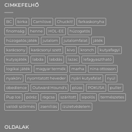
Karácsonyi
es
Creative
CIMKEFELHŐ
szállítás
változatban
hűségprogramjának
és
is
előnyeit!
információk
bejegyzéshez
bejegyzéshez
bejegyzéshez
BC
birka
Carnilove
Chuckit!
farkaskonyha
finomság
henne
HOL-EE
húzogatós
húzogatós játék
jutalom
jutalomfalat
játék
karácsony
karácsonyi szett
kivo
kronch
kutyafagyi
kutyajáték
labda
labdás
lazac
lefagyasztható
logikai játék
magyar termék
marha
nina ottosson
nyakörv
nyomtatott heveder
nyári kutyafalat
nyúl
obedience
Outward Hound's
plüss
POKUSA
puller
Pup Ice
póráz
rágcsa
szárított
sípolós
természetes
valódi szőrmés
zseníliás
ízületvédelem
OLDALAK