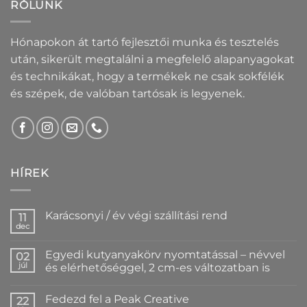
RÓLUNK
Hónapokon át tartó fejlesztői munka és tesztelés
után, sikerült megtalálni a megfelelő alapanyagokat
és technikákat, hogy a termékek ne csak sokfélék
és szépek, de valóban tartósak is legyenek.
HÍREK
Karácsonyi / év végi szállítási rend
11
dec
Nincs
hozzászólás
a(z)
Egyedi kutyanyakörv nyomtatással – névvel
02
Karácsonyi
/
júl
és elérhetőséggel, 2 cm-es változatban is
év
Nincs
végi
hozzászólás
szállítási
Fedezd fel a Peak Creative
a(z)
22
rend