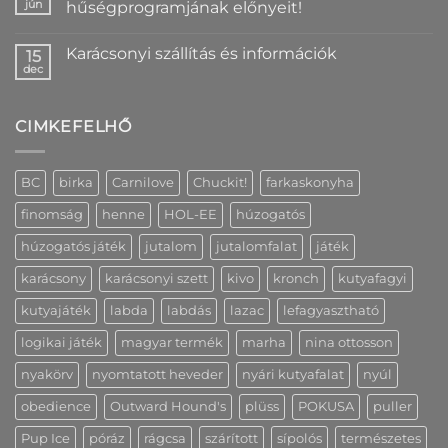
Egyedi
bejegyzéshez
jún
hűségprogramjának előnyeit!
kutyanyakörv
nyomtatással
Nincs
–
hozzászólás
Karácsonyi szállítás és információk
névvel
a(z)
15
és
Fedezd
dec
Nincs
elérhetőséggel,
fel
hozzászólás
2
a
a(z)
cm-
Peak
Karácsonyi
es
Creative
CIMKEFELHŐ
szállítás
változatban
hűségprogramjának
és
is
előnyeit!
információk
bejegyzéshez
bejegyzéshez
bejegyzéshez
BC
birka
Carnilove
Chuckit!
farkaskonyha
finomság
henne
HOL-EE
húzogatós
húzogatós játék
jutalom
jutalomfalat
játék
karácsony
karácsonyi szett
kivo
kronch
kutyafagyi
kutyajáték
labda
labdás
lazac
lefagyasztható
logikai játék
magyar termék
marha
nina ottosson
nyakörv
nyomtatott heveder
nyári kutyafalat
nyúl
obedience
Outward Hound's
plüss
POKUSA
puller
Pup Ice
póráz
rágcsa
szárított
sípolós
természetes