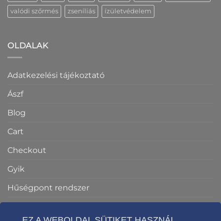
valódi szőrmés
zseníliás
ízületvédelem
OLDALAK
Adatkezelési tájékoztató
Ászf
Blog
Cart
Checkout
Gyik
Hűségpont rendszer
Impresszum
EZ A WEBOLDAL SÜTIKET HASZNÁL