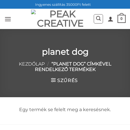
Skip
Ingyenes szállítás 35000Ft felett
to
content
0
planet dog
KEZDŐLAP
/
“PLANET DOG” CÍMKÉVEL
RENDELKEZŐ TERMÉKEK
SZŰRÉS
Egy termék se felelt meg a keresésnek.