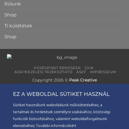
Rólunk
Shop
Ti küldtétek
Shop
HŰSÉGPONT RENDSZER
GYIK
ADATKEZELÉSI TÁJÉKOZTATÓ
ÁSZF
IMPRESSZUM
Copyright 2026 ©
Peak Creative
EZ A WEBOLDAL SÜTIKET HASZNÁL
Sütiket használunk weboldalunk működtetéséhez, a
tartalmak és hirdetések személyre szabásához, közösségi
funkciók biztosításához, valamint weboldalforgalmunk
elemzéséhez. További információkért