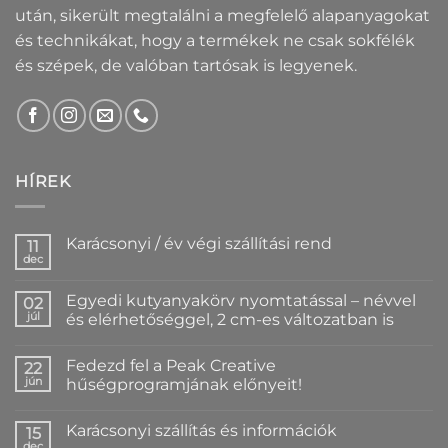
után, sikerült megtalálni a megfelelő alapanyagokat
és technikákat, hogy a termékek ne csak sokfélék
és szépek, de valóban tartósak is legyenek.
HÍREK
Karácsonyi / év végi szállítási rend
11
dec
Nincs
hozzászólás
a(z)
Egyedi kutyanyakörv nyomtatással – névvel
02
Karácsonyi
/
júl
és elérhetőséggel, 2 cm-es változatban is
év
Nincs
végi
hozzászólás
szállítási
Fedezd fel a Peak Creative
a(z)
22
rend
Egyedi
bejegyzéshez
jún
hűségprogramjának előnyeit!
kutyanyakörv
nyomtatással
Nincs
–
hozzászólás
Karácsonyi szállítás és információk
névvel
a(z)
15
és
Fedezd
dec