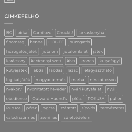
Nincs
elérhetőséggel,
fel
hozzászólás
2
a
a(z)
cm-
Peak
Karácsonyi
es
Creative
CIMKEFELHŐ
szállítás
változatban
hűségprogramjának
és
is
előnyeit!
információk
bejegyzéshez
bejegyzéshez
bejegyzéshez
BC
birka
Carnilove
Chuckit!
farkaskonyha
finomság
henne
HOL-EE
húzogatós
húzogatós játék
jutalom
jutalomfalat
játék
karácsony
karácsonyi szett
kivo
kronch
kutyafagyi
kutyajáték
labda
labdás
lazac
lefagyasztható
logikai játék
magyar termék
marha
nina ottosson
nyakörv
nyomtatott heveder
nyári kutyafalat
nyúl
obedience
Outward Hound's
plüss
POKUSA
puller
Pup Ice
póráz
rágcsa
szárított
sípolós
természetes
valódi szőrmés
zseníliás
ízületvédelem