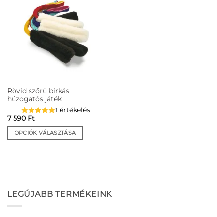
Rövid szőrű birkás
húzogatós játék
1 értékelés
7 590
Ft
OPCIÓK VÁLASZTÁSA
Ennek
a
terméknek
több
variációja
LEGÚJABB TERMÉKEINK
van.
A
változatok