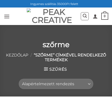
Skip
Ingyenes szállítás 35000Ft felett
to
content
0
szőrme
KEZDŐLAP
/
“SZŐRME” CÍMKÉVEL RENDELKEZŐ
TERMÉKEK
SZŰRÉS