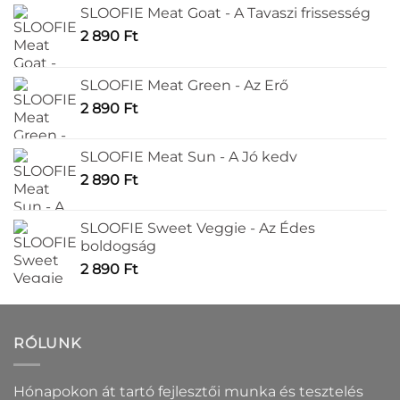
SLOOFIE Meat Goat - A Tavaszi frissesség
a
termékoldalon
2 890
Ft
választhatók
ki
SLOOFIE Meat Green - Az Erő
2 890
Ft
SLOOFIE Meat Sun - A Jó kedv
2 890
Ft
SLOOFIE Sweet Veggie - Az Édes
boldogság
2 890
Ft
RÓLUNK
Hónapokon át tartó fejlesztői munka és tesztelés