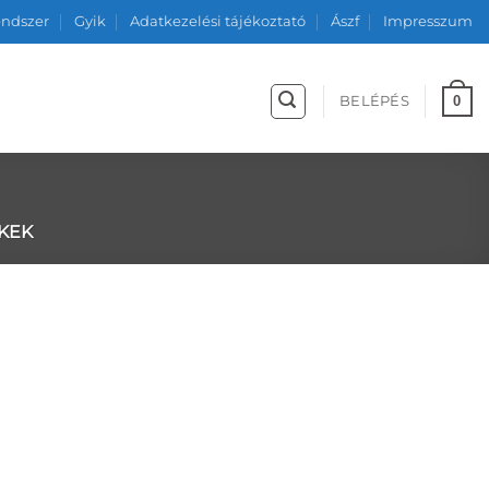
endszer
Gyik
Adatkezelési tájékoztató
Ászf
Impresszum
0
BELÉPÉS
KEK