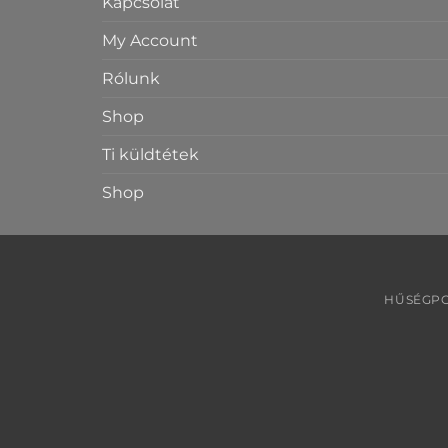
Kapcsolat
My Account
Rólunk
Shop
Ti küldtétek
Shop
HŰSÉGPO