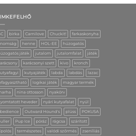
IMKEFELHŐ
BC
birka
Carnilove
Chuckit!
farkaskonyha
inomság
henne
HOL-EE
húzogatós
úzogatós játék
jutalom
jutalomfalat
játék
arácsony
karácsonyi szett
kivo
kronch
utyafagyi
kutyajáték
labda
labdás
lazac
efagyasztható
logikai játék
magyar termék
marha
nina ottosson
nyakörv
yomtatott heveder
nyári kutyafalat
nyúl
bedience
Outward Hound's
plüss
POKUSA
uller
Pup Ice
póráz
rágcsa
szárított
ípolós
természetes
valódi szőrmés
zseníliás