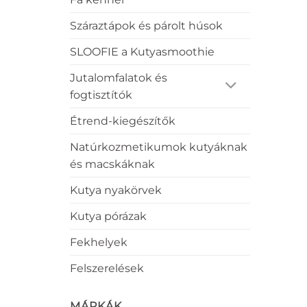
Száraztápok és párolt húsok
SLOOFIE a Kutyasmoothie
Jutalomfalatok és
fogtisztítók
Étrend-kiegészítők
Natúrkozmetikumok kutyáknak
és macskáknak
Kutya nyakörvek
Kutya pórázak
Fekhelyek
Felszerelések
MÁRKÁK