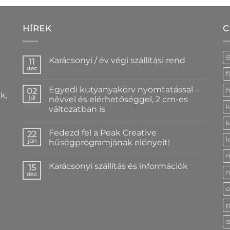
HÍREK
C
Karácsonyi / év végi szállítási rend
11
dec
Nincs
f
hozzászólás
a(z)
Egyedi kutyanyakörv nyomtatással –
02
h
Karácsonyi
k,
/
júl
névvel és elérhetőséggel, 2 cm-es
év
k
változatban is
végi
szállítási
Nincs
k
rend
hozzászólás
bejegyzéshez
Fedezd fel a Peak Creative
a(z)
22
Egyedi
l
jún
hűségprogramjának előnyeit!
kutyanyakörv
nyomtatással
Nincs
–
hozzászólás
Karácsonyi szállítás és információk
névvel
a(z)
15
n
és
Fedezd
dec
Nincs
elérhetőséggel,
fel
hozzászólás
2
a
o
a(z)
cm-
Peak
Karácsonyi
es
Creative
szállítás
p
változatban
hűségprogramjának
és
is
előnyeit!
információk
bejegyzéshez
bejegyzéshez
s
bejegyzéshez