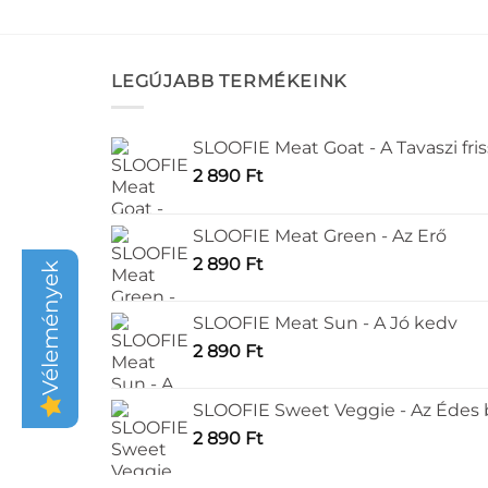
LEGÚJABB TERMÉKEINK
SLOOFIE Meat Goat - A Tavaszi fri
2 890
Ft
SLOOFIE Meat Green - Az Erő
2 890
Ft
Vélemények
SLOOFIE Meat Sun - A Jó kedv
2 890
Ft
SLOOFIE Sweet Veggie - Az Édes
2 890
Ft