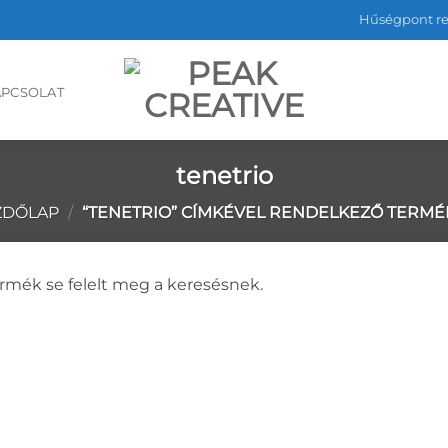
Hűségpont r
APCSOLAT
tenetrio
ZDŐLAP
/
“TENETRIO” CÍMKÉVEL RENDELKEZŐ TERMÉ
rmék se felelt meg a keresésnek.