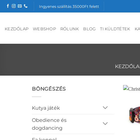
Skip
Ingyenes szállítás 35000Ft felett
to
content
KEZDŐLAP
WEBSHOP
RÓLUNK
BLOG
TI KÜLDTÉTEK
K
KEZDŐLA
BÖNGÉSZÉS
Kutya játék
Obedience és
dogdancing
Fa kennel