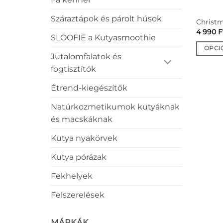
Száraztápok és párolt húsok
Christm
4 990
F
SLOOFIE a Kutyasmoothie
OPCI
Jutalomfalatok és
Ennek
fogtisztítók
a
termék
Étrend-kiegészítők
több
variáció
Natúrkozmetikumok kutyáknak
van.
és macskáknak
A
Kutya nyakörvek
változa
a
Kutya pórázak
termék
választ
Fekhelyek
ki
Felszerelések
MÁRKÁK