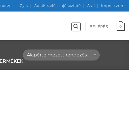
endszer
Gyik
Adatkezelési tájékoztató
Ászf
Impresszum
0
BELÉPÉS
TERMÉKEK