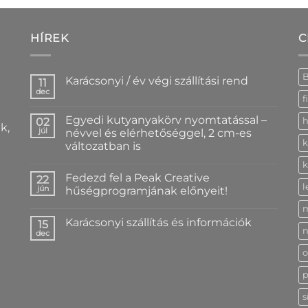
HÍREK
C
Karácsonyi / év végi szállítási rend
11
dec
Nincs
f
hozzászólás
a(z)
Egyedi kutyanyakörv nyomtatással –
02
h
Karácsonyi
k,
/
júl
névvel és elérhetőséggel, 2 cm-es
év
k
változatban is
végi
szállítási
Nincs
k
rend
hozzászólás
bejegyzéshez
Fedezd fel a Peak Creative
a(z)
22
Egyedi
l
jún
hűségprogramjának előnyeit!
kutyanyakörv
nyomtatással
Nincs
–
hozzászólás
Karácsonyi szállítás és információk
névvel
a(z)
15
n
és
Fedezd
dec
Nincs
elérhetőséggel,
fel
hozzászólás
2
a
o
a(z)
cm-
Peak
Karácsonyi
es
Creative
szállítás
p
változatban
hűségprogramjának
és
is
előnyeit!
információk
bejegyzéshez
bejegyzéshez
s
bejegyzéshez