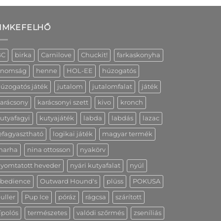
IMKEFELHŐ
BC
birka
Carnilove
Chuckit!
farkaskonyha
inomság
henne
HOL-EE
húzogatós
úzogatós játék
jutalom
jutalomfalat
játék
arácsony
karácsonyi szett
kivo
kronch
utyafagyi
kutyajáték
labda
labdás
lazac
efagyasztható
logikai játék
magyar termék
marha
nina ottosson
nyakörv
yomtatott heveder
nyári kutyafalat
nyúl
bedience
Outward Hound's
plüss
POKUSA
uller
Pup Ice
póráz
rágcsa
szárított
ípolós
természetes
valódi szőrmés
zseníliás