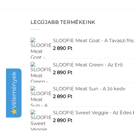
LEGÚJABB TERMÉKEINK
SLOOFIE Meat Goat - A Tavaszi fri
2 890
Ft
SLOOFIE Meat Green - Az Erő
2 890
Ft
Vélemények
SLOOFIE Meat Sun - A Jó kedv
2 890
Ft
SLOOFIE Sweet Veggie - Az Édes
2 890
Ft