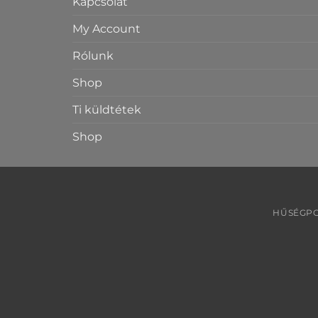
Kapcsolat
My Account
Rólunk
Shop
Ti küldtétek
Shop
HŰSÉGPO