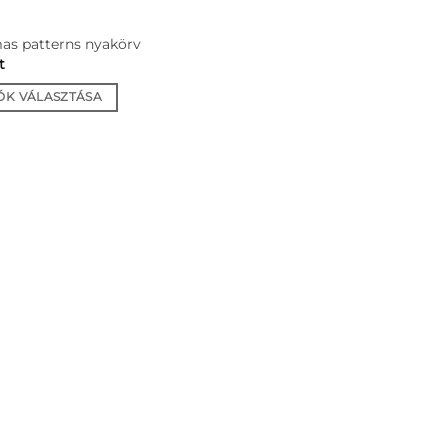
as patterns nyakörv
t
ÓK VÁLASZTÁSA
nek
ja
tok
oldalon
hatók