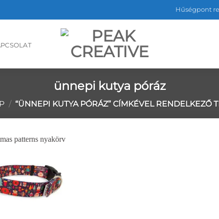
Hűségpont r
APCSOLAT
ünnepi kutya póráz
P
/
“ÜNNEPI KUTYA PÓRÁZ” CÍMKÉVEL RENDELKEZŐ 