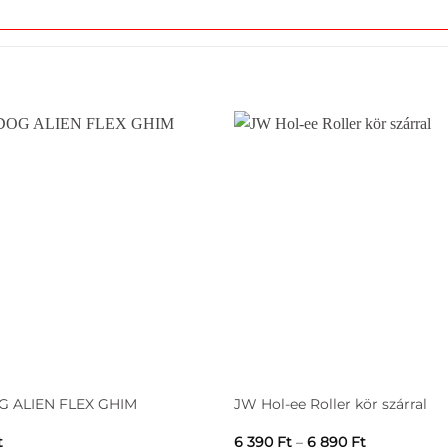
9
was:
is:
398 Ft
5
5
-
990 Ft.
870 Ft.
10
378 Ft
G ALIEN FLEX GHIM
JW Hol-ee Roller kör szárral
Ártartomán
t
6 390
Ft
–
6 890
Ft