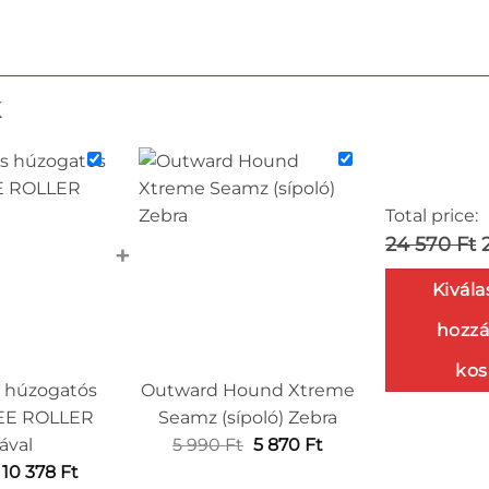
k
Total price:
24 570 Ft
+
Kivála
hozzá
kos
s húzogatós
Outward Hound Xtreme
-EE ROLLER
Seamz (sípoló) Zebra
Original
Current
ával
5 990
Ft
5 870
Ft
Ártartomány:
price
price
10 378
Ft