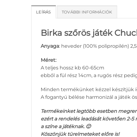
LEÍRÁS
TOVÁBBI INFORMÁCIÓK
Birka szőrös játék Chuck
Anyaga
: heveder (100% polipropilén) 2,
Méret:
A teljes hossz kb 60-65cm
ebből a fül rész 14cm, a rugós rész pedi
Minden termékünket kézzel készítjük í
A fogantyú bélése harmonizál a játék ös
Termékeinket legtöbb esetben megrendel
ezért a rendelés leadását követően 2-5
a színe a játéknak. 🙂
Köszönjük türelmeteket előre is!