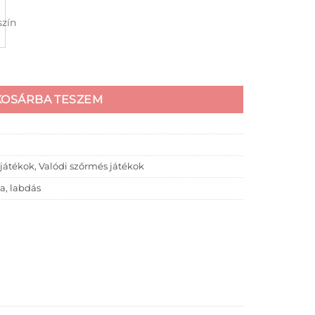
abdával mennyiség
KOSÁRBA TESZEM
játékok
,
Valódi szőrmés játékok
da
,
labdás