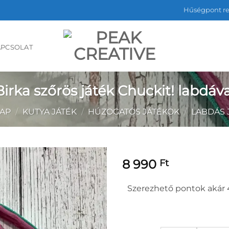
Hűségpont r
APCSOLAT
Birka szőrös játék Chuckit! labdáva
AP
/
KUTYA JÁTÉK
/
HÚZOGATÓS JÁTÉKOK
/
LABDÁS 
8 990
Ft
Szerezhető pontok akár