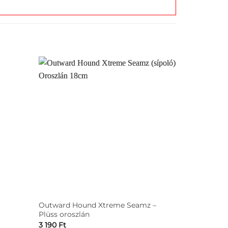
Outward Hound Xtreme Seamz –
ZEE.DOG –
Plüss oroszlán
y:
3 190
Ft
4 690
Ft