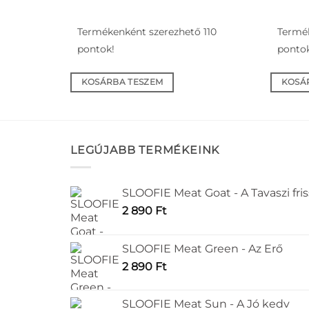
Termékenként szerezhető 110
Termék
pontok!
ponto
KOSÁRBA TESZEM
KOSÁ
LEGÚJABB TERMÉKEINK
SLOOFIE Meat Goat - A Tavaszi fri
2 890
Ft
SLOOFIE Meat Green - Az Erő
2 890
Ft
SLOOFIE Meat Sun - A Jó kedv