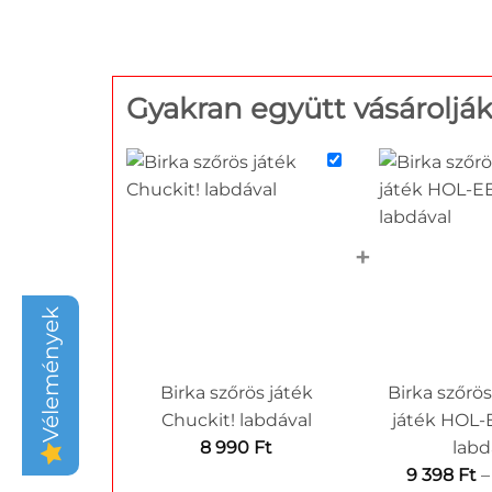
Gyakran együtt vásároljá
+
Vélemények
Birka szőrös játék
Birka szőrö
Chuckit! labdával
játék HOL
8 990
Ft
labd
9 398
Ft
–