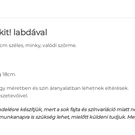
it! labdával
5cm széles, minky, valódi szőrme.
g 18cm.
gy méretben és szín áranyalatban lehetnek eltérések.
szetevőivel.
ésre készítjük, mert a sok fajta és színvariáció miatt 
 munkanapra is szükség lehet, mielőtt küldeni tudjuk. Me