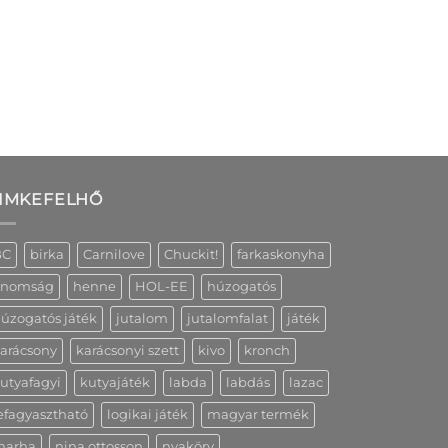
IMKEFELHŐ
BC
birka
Carnilove
Chuckit!
farkaskonyha
inomság
henne
HOL-EE
húzogatós
úzogatós játék
jutalom
jutalomfalat
játék
arácsony
karácsonyi szett
kivo
kronch
utyafagyi
kutyajáték
labda
labdás
lazac
efagyasztható
logikai játék
magyar termék
marha
nina ottosson
nyakörv