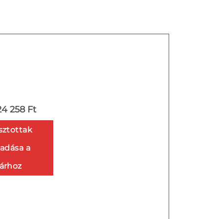
24 258 Ft
sztottak
adása a
árhoz