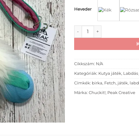
Heveder
Birka szőrös játék Chuckit! l
Cikkszám:
N/A
Kategóriák:
Kutya játék
,
Labdás 
Címkék:
birka
,
Fetch
,
játék
,
lab
Márka:
Chuckit!
,
Peak Creative