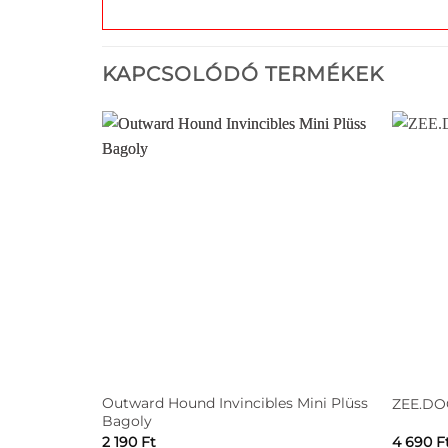
KAPCSOLÓDÓ TERMÉKEK
Outward Hound Invincibles Mini Plüss
ZEE.DO
Bagoly
2 190
Ft
4 690
F