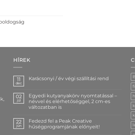
 boldogság
HÍREK
C
Karácsonyi / év végi szállítási rend
11
dec
Nincs
f
hozzászólás
a(z)
Egyedi kutyanyakörv nyomtatással –
02
h
Karácsonyi
k,
/
júl
névvel és elérhetőséggel, 2 cm-es
év
k
változatban is
végi
szállítási
Nincs
k
rend
hozzászólás
bejegyzéshez
Fedezd fel a Peak Creative
a(z)
22
Egyedi
l
jún
hűségprogramjának előnyeit!
kutyanyakörv
nyomtatással
Nincs