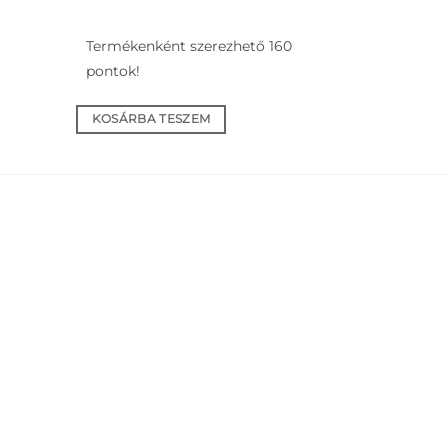
Termékenként szerezhető 160
Termékenk
pontok!
pontok!
KOSÁRBA TESZEM
KOSÁRBA