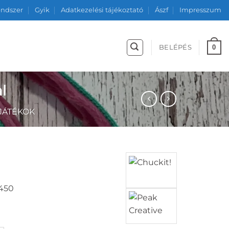
endszer
Gyik
Adatkezelési tájékoztató
Ászf
Impresszum
0
BELÉPÉS
l
JÁTÉKOK
 450