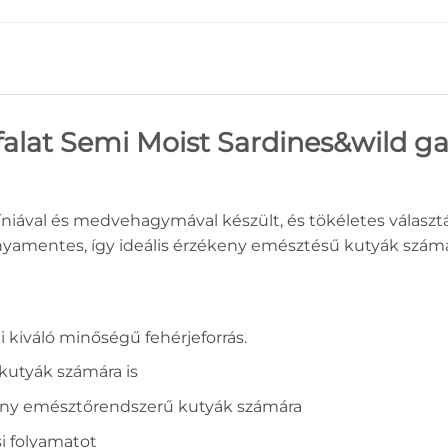
lat Semi Moist Sardines&wild gar
rdíniával és medvehagymával készült, és tökéletes vála
yamentes, így ideális érzékeny emésztésű kutyák számár
 kiváló minőségű fehérjeforrás.
 kutyák számára is
ékeny emésztőrendszerű kutyák számára
i folyamatot