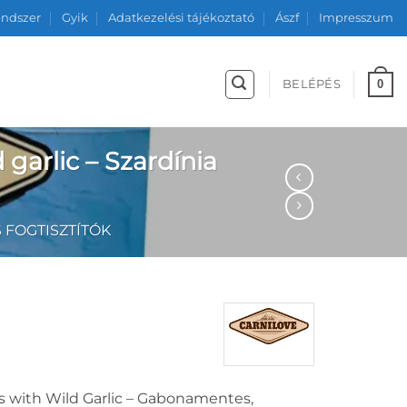
endszer
Gyik
Adatkezelési tájékoztató
Ászf
Impresszum
0
BELÉPÉS
garlic – Szardínia
 FOGTISZTÍTÓK
s with Wild Garlic – Gabonamentes,