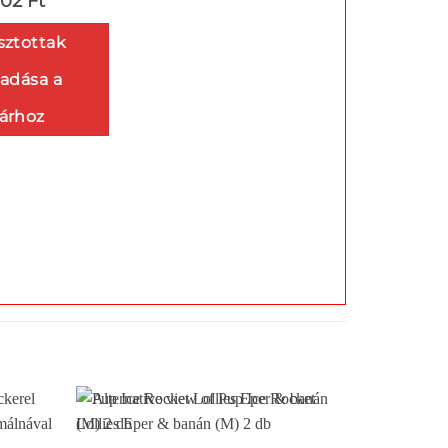
102 Ft
sztottak
adása a
árhoz