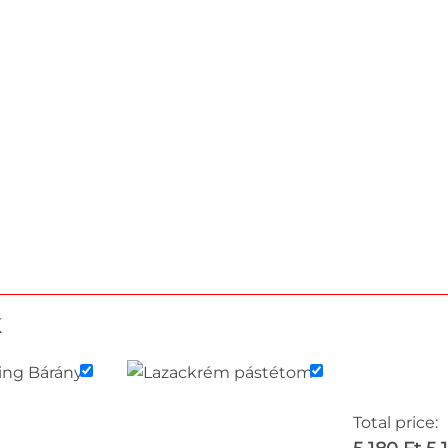
k
Total price: