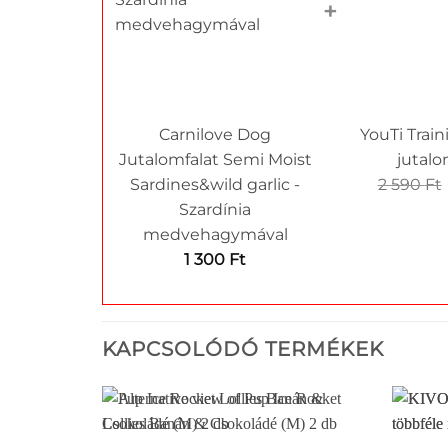
+
Carnilove Dog
YouTi Trai
Jutalomfalat Semi Moist
jutalo
Sardines&wild garlic -
2 590
Ft
Szardínia
medvehagymával
1 300
Ft
KAPCSOLÓDÓ TERMÉKEK