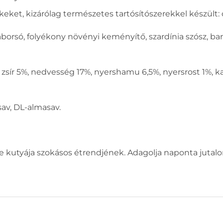
ket, kizárólag természetes tartósítószerekkel készült:
gaborsó, folyékony növényi keményítő, szardínia szósz, ba
zsír 5%, nedvesség 17%, nyershamu 6,5%, nyersrost 1%, ka
av, DL-almasav.
je kutyája szokásos étrendjének. Adagolja naponta jutal