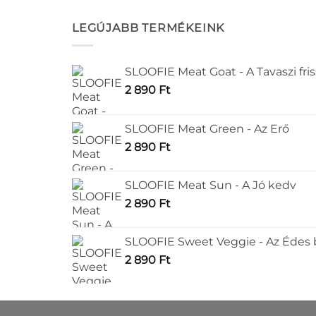
több
variáció
LEGÚJABB TERMÉKEINK
van.
A
SLOOFIE Meat Goat - A Tavaszi fri
változa
a
2 890
Ft
terméko
választ
SLOOFIE Meat Green - Az Erő
ki
2 890
Ft
SLOOFIE Meat Sun - A Jó kedv
2 890
Ft
SLOOFIE Sweet Veggie - Az Édes
2 890
Ft