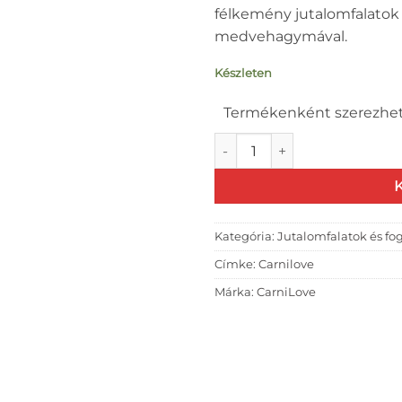
félkemény jutalomfalatok 
medvehagymával.
Készleten
Termékenként szerezhet
Carnilove Dog Jutalomfalat S
Kategória:
Jutalomfalatok és fog
Címke:
Carnilove
Márka:
CarniLove