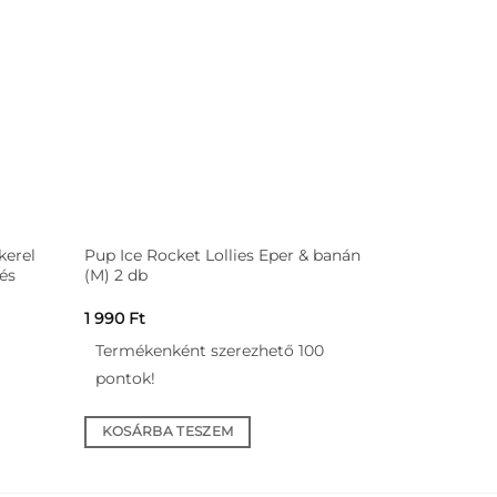
kerel
Pup Ice Rocket Lollies Eper & banán
és
(M) 2 db
1 990
Ft
Termékenként szerezhető 100
pontok!
KOSÁRBA TESZEM