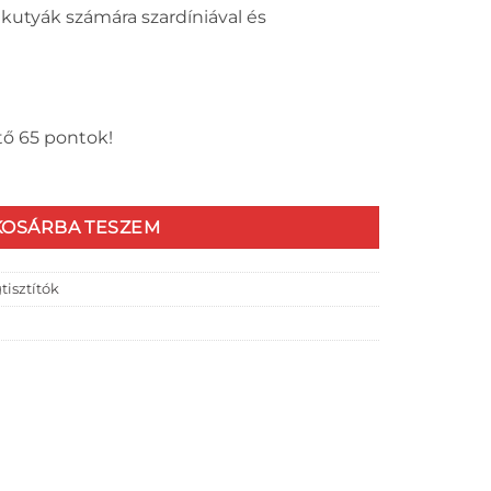
kutyák számára szardíniával és
ő 65 pontok!
emi Moist Sardines&wild garlic - Szardínia medvehagymával m
KOSÁRBA TESZEM
tisztítók