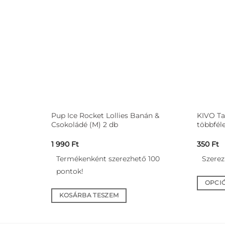
t
Pup Ice Rocket Lollies Banán &
KIVO Ta
Csokoládé (M) 2 db
többfél
mány:
1 990
Ft
350
Ft
55
Termékenként szerezhető 100
Szerez
pontok!
OPCI
Ennek
KOSÁRBA TESZEM
a
termék