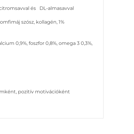
 citromsavval és DL-almasavval
romfimáj szósz, kollagén, 1%
lcium 0,9%, foszfor 0,8%, omega 3 0,3%,
omként, pozitív motivációként