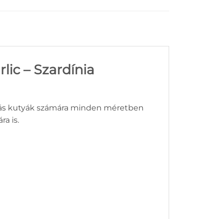
lic – Szardínia
sztás kutyák számára minden méretben
a is.