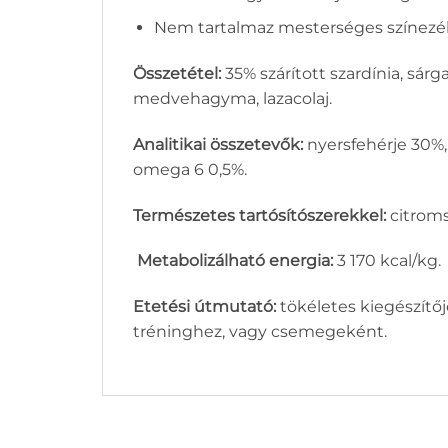
Nem tartalmaz mesterséges színezéke
Összetétel:
35% szárított szardínia, sár
medvehagyma, lazacolaj.
Analitikai összetevők:
nyersfehérje 30%, 
omega 6 0,5%.
Természetes tartósítószerekkel:
citroms
Metabolizálható energia:
3 170 kcal/kg.
Etetési útmutató:
tökéletes kiegészítő
tréninghez, vagy csemegeként.