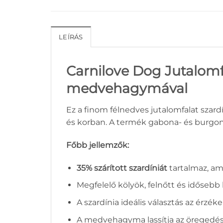
LEÍRÁS
Carnilove Dog Jutalomfa
medvehagymával
Ez a finom félnedves jutalomfalat sza
és korban. A termék gabona- és burgon
Főbb jellemzők:
35% szárított szardíniát
tartalmaz, ami
Megfelelő kölyök, felnőtt és idősebb
A szardínia ideális választás az érz
A medvehagyma lassítja az öregedés