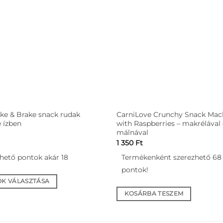
ke & Brake snack rudak
CarniLove Crunchy Snack Mac
e ízben
with Raspberries – makrélával 
málnával
1 350
Ft
hető pontok akár 18
Termékenként szerezhető 68
pontok!
ÓK VÁLASZTÁSA
KOSÁRBA TESZEM
nek