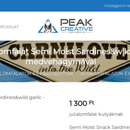
Hűségpont r
APCSOLAT
omfalat Semi Moist Sardines&wild 
medvehagymával
LOMFALATOK ÉS FOGTISZTÍTÓK
/
JUTALOMFALATOK ÉS
1 300
Ft
jutalomfalat kutyáknak
Semi Moist Snack Sardine