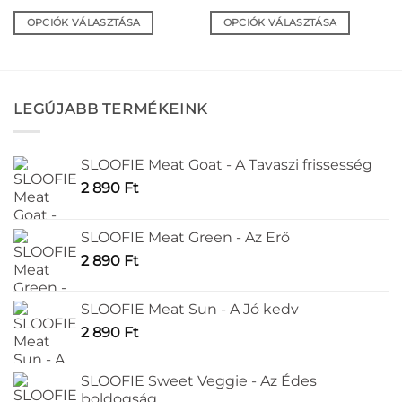
OPCIÓK VÁLASZTÁSA
OPCIÓK VÁLASZTÁSA
Ennek
Ennek
a
a
terméknek
terméknek
több
több
LEGÚJABB TERMÉKEINK
variációja
variációja
van.
van.
A
A
SLOOFIE Meat Goat - A Tavaszi frissesség
változatok
változatok
2 890
Ft
a
a
termékoldalon
termékoldalon
választhatók
választhatók
SLOOFIE Meat Green - Az Erő
ki
ki
2 890
Ft
SLOOFIE Meat Sun - A Jó kedv
2 890
Ft
SLOOFIE Sweet Veggie - Az Édes
boldogság