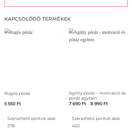
KAPCSOLÓDÓ TERMÉKEK
Agility póráz – motiváció és
Rugós póráz
póráz egyben
Ártartomán
5 550
Ft
7 690
Ft
–
8 990
Ft
7
690 Ft
-
Szerezhető pontok akár
Szerezhető pontok akár
8
990 Ft
278
450