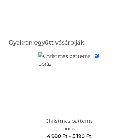
Gyakran együtt vásárolják
Christmas patterns
póráz
Ártartomány:
4 990
Ft
–
5 190
Ft