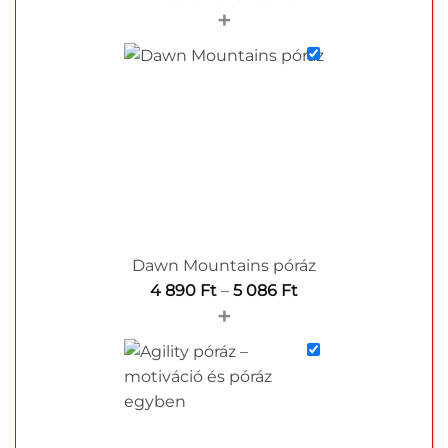
+
4
990 Ft
-
5
190 Ft
Dawn Mountains póráz
Ártartomány:
4 890
Ft
–
5 086
Ft
+
4
890 Ft
-
5
086 Ft