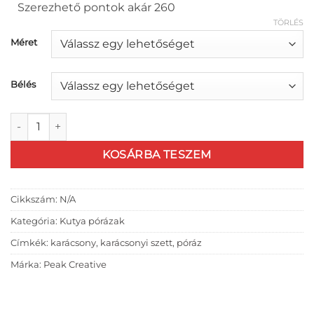
990 Ft
Szerezhető pontok akár 260
-
TÖRLÉS
5
Méret
190 Ft
Bélés
Christmas patterns póráz mennyiség
KOSÁRBA TESZEM
Cikkszám:
N/A
Kategória:
Kutya pórázak
Címkék:
karácsony
,
karácsonyi szett
,
póráz
Márka:
Peak Creative