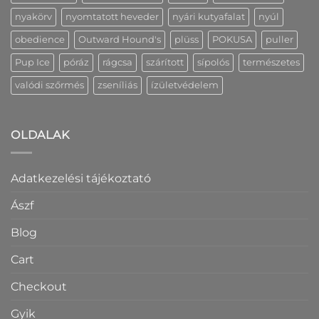
nyakörv
nyomtatott heveder
nyári kutyafalat
nyúl
obedience
Outward Hound's
plüss
POKUSA
puller
Pup Ice
póráz
rágcsa
szárított
sípolós
természetes
valódi szőrmés
zseníliás
ízületvédelem
OLDALAK
Adatkezelési tájékoztató
Ászf
Blog
Cart
Checkout
Gyik