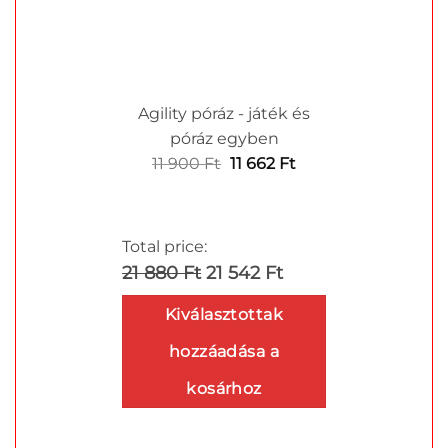
Agility póráz - játék és
póráz egyben
Original
Current
11 900
Ft
11 662
Ft
price
price
was:
is:
11
11
Total price:
900 Ft.
662 Ft.
21 880 Ft
21 542 Ft
Kiválasztottak
hozzáadása a
kosárhoz