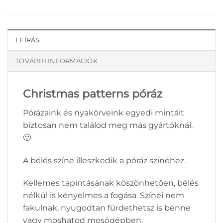
LEÍRÁS
TOVÁBBI INFORMÁCIÓK
Christmas patterns póráz
Pórázaink és nyakörveink egyedi mintáit
biztosan nem találod meg más gyártóknál.
🙂
A bélés színe illeszkedik a póráz színéhez.
Kellemes tapintásának köszönhetően, bélés
nélkül is kényelmes a fogása. Színei nem
fakulnak, nyugodtan fürdethetsz is benne
vagy moshatod mosógépben.