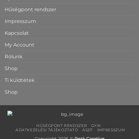
Hűségpont rendszer
Impresszum
Kapcsolat
My Account
Rólunk
Shop
Ti küldtétek
Shop
HŰSÉGPONT RENDSZER
GYIK
ADATKEZELÉSI TÁJÉKOZTATÓ
ÁSZF
IMPRESSZUM
Copyright 2026 ©
Peak Creative