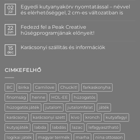
a(z)
Egyedi kutyanyakörv nyomtatással – névvel
02
Karácsonyi
/
júl
és elérhetőséggel, 2 cm-es változatban is
év
Nincs
végi
hozzászólás
szállítási
Fedezd fel a Peak Creative
a(z)
22
rend
Egyedi
bejegyzéshez
jún
hűségprogramjának előnyeit!
kutyanyakörv
nyomtatással
Nincs
–
hozzászólás
Karácsonyi szállítás és információk
névvel
a(z)
15
és
Fedezd
dec
Nincs
elérhetőséggel,
fel
hozzászólás
2
a
a(z)
cm-
Peak
Karácsonyi
es
Creative
CIMKEFELHŐ
szállítás
változatban
hűségprogramjának
és
is
előnyeit!
információk
bejegyzéshez
bejegyzéshez
bejegyzéshez
BC
birka
Carnilove
Chuckit!
farkaskonyha
finomság
henne
HOL-EE
húzogatós
húzogatós játék
jutalom
jutalomfalat
játék
karácsony
karácsonyi szett
kivo
kronch
kutyafagyi
kutyajáték
labda
labdás
lazac
lefagyasztható
logikai játék
magyar termék
marha
nina ottosson