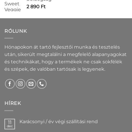
2 890
Ft
RÓLUNK
Hónapokon át tartó fejlesztői munka és tesztelés
után, sikerült megtalálni a megfelelő alapanyagokat
és technikákat, hogy a termékek ne csak sokfélék
és szépek, de valóban tartósak is legyenek.
HÍREK
Karácsonyi / év végi szállítási rend
11
dec
Nincs
hozzászólás