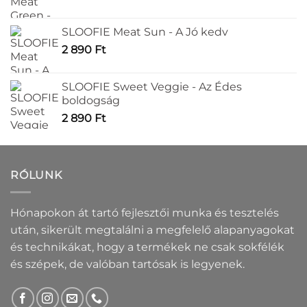
SLOOFIE Meat Sun - A Jó kedv
2 890
Ft
SLOOFIE Sweet Veggie - Az Édes
boldogság
2 890
Ft
RÓLUNK
Hónapokon át tartó fejlesztői munka és tesztelés
után, sikerült megtalálni a megfelelő alapanyagokat
és technikákat, hogy a termékek ne csak sokfélék
és szépek, de valóban tartósak is legyenek.