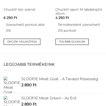
Chuckit! sport M labdahajító
Chuckit! kör szárral
45cm
6 290
Ft
4 290
Ft
Szerezhető pontok akár
Termékenként szerezhető
315
215 pontok!
OPCIÓK VÁLASZTÁSA
TOVÁBB OLVASOM
Ennek
a
terméknek
több
LEGÚJABB TERMÉKEINK
variációja
van.
A
SLOOFIE Meat Goat - A Tavaszi frissesség
változatok
2 890
Ft
a
termékoldalon
választhatók
SLOOFIE Meat Green - Az Erő
ki
2 890
Ft