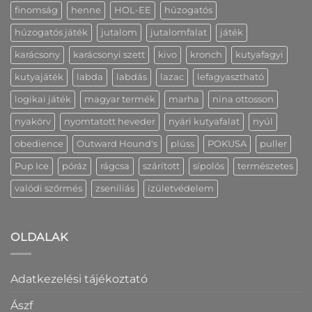
finomság
henne
HOL-EE
húzogatós
húzogatós játék
jutalom
jutalomfalat
játék
karácsony
karácsonyi szett
kivo
kronch
kutyafagyi
kutyajáték
labda
labdás
lazac
lefagyasztható
logikai játék
magyar termék
marha
nina ottosson
nyakörv
nyomtatott heveder
nyári kutyafalat
nyúl
obedience
Outward Hound's
plüss
POKUSA
puller
Pup Ice
póráz
rágcsa
szárított
sípolós
természetes
valódi szőrmés
zseníliás
ízületvédelem
OLDALAK
Adatkezelési tájékoztató
Ászf