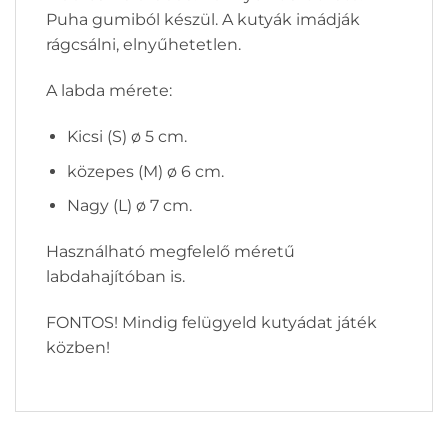
Puha gumiból készül. A kutyák imádják
rágcsálni, elnyűhetetlen.
A labda mérete:
Kicsi (S) ø 5 cm.
közepes (M) ø 6 cm.
Nagy (L) ø 7 cm.
Használható megfelelő méretű
labdahajítóban is.
FONTOS! Mindig felügyeld kutyádat játék
közben!