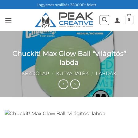
Skip
Ingyenes szállítás 35000Ft felett
to
content
0
Chuckit! Max Glow Ball “világítós”
labda
KEZDŐLAP
/
KUTYA JÁTÉK
/
LABDÁK