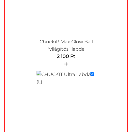
Chuckit! Max Glow Ball
"világítós" labda
2 100
Ft
+