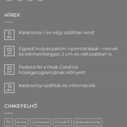
HÍREK
Karácsonyi / év végi szállítási rend
11
dec
Nincs
hozzászólás
a(z)
Egyedi kutyanyakörv nyomtatással – névvel
02
Karácsonyi
/
júl
és elérhetőséggel, 2 cm-es változatban is
év
Nincs
végi
hozzászólás
szállítási
Fedezd fel a Peak Creative
a(z)
22
rend
Egyedi
bejegyzéshez
jún
hűségprogramjának előnyeit!
kutyanyakörv
nyomtatással
Nincs
–
hozzászólás
Karácsonyi szállítás és információk
névvel
a(z)
15
és
Fedezd
dec
Nincs
elérhetőséggel,
fel
hozzászólás
2
a
a(z)
cm-
Peak
Karácsonyi
es
Creative
CIMKEFELHŐ
szállítás
változatban
hűségprogramjának
és
is
előnyeit!
információk
bejegyzéshez
bejegyzéshez
bejegyzéshez
BC
birka
Carnilove
Chuckit!
farkaskonyha