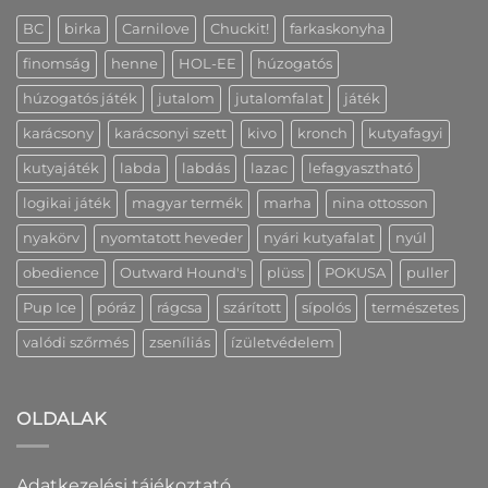
bejegyzéshez
bejegyzéshez
bejegyzéshez
BC
birka
Carnilove
Chuckit!
farkaskonyha
finomság
henne
HOL-EE
húzogatós
húzogatós játék
jutalom
jutalomfalat
játék
karácsony
karácsonyi szett
kivo
kronch
kutyafagyi
kutyajáték
labda
labdás
lazac
lefagyasztható
logikai játék
magyar termék
marha
nina ottosson
nyakörv
nyomtatott heveder
nyári kutyafalat
nyúl
obedience
Outward Hound's
plüss
POKUSA
puller
Pup Ice
póráz
rágcsa
szárított
sípolós
természetes
valódi szőrmés
zseníliás
ízületvédelem
OLDALAK
Adatkezelési tájékoztató