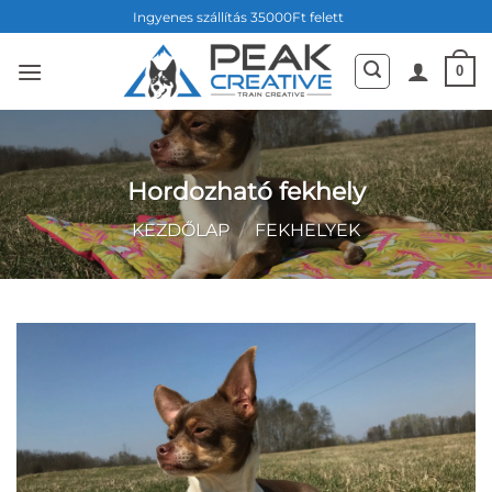
Skip
Ingyenes szállítás 35000Ft felett
to
content
0
Hordozható fekhely
KEZDŐLAP
/
FEKHELYEK