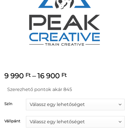
Ártartomány:
9 990
–
16 900
Ft
Ft
9
990 Ft
Szerezhető pontok akár 845
-
16
Szín
900 Ft
Vállpánt