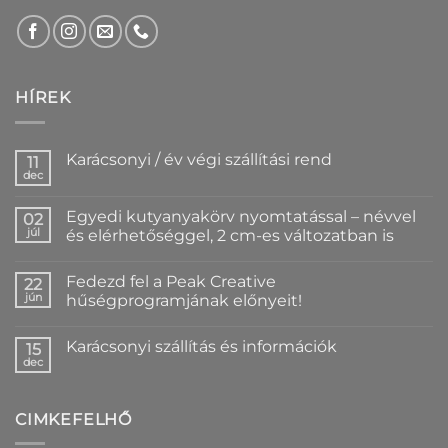
HÍREK
Karácsonyi / év végi szállítási rend
11
dec
Nincs
hozzászólás
a(z)
Egyedi kutyanyakörv nyomtatással – névvel
02
Karácsonyi
/
júl
és elérhetőséggel, 2 cm-es változatban is
év
Nincs
végi
hozzászólás
szállítási
Fedezd fel a Peak Creative
a(z)
22
rend
Egyedi
bejegyzéshez
jún
hűségprogramjának előnyeit!
kutyanyakörv
nyomtatással
Nincs
–
hozzászólás
Karácsonyi szállítás és információk
névvel
a(z)
15
és
Fedezd
dec
Nincs
elérhetőséggel,
fel
hozzászólás
2
a
a(z)
cm-
Peak
Karácsonyi
es
Creative
CIMKEFELHŐ
szállítás
változatban
hűségprogramjának
és
is
előnyeit!
információk