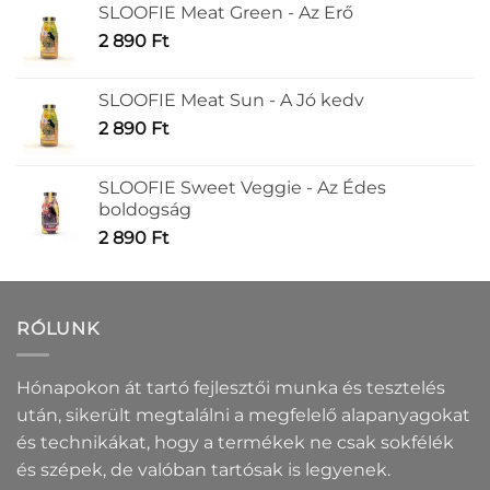
SLOOFIE Meat Green - Az Erő
2 890
Ft
SLOOFIE Meat Sun - A Jó kedv
2 890
Ft
SLOOFIE Sweet Veggie - Az Édes
boldogság
2 890
Ft
RÓLUNK
Hónapokon át tartó fejlesztői munka és tesztelés
után, sikerült megtalálni a megfelelő alapanyagokat
és technikákat, hogy a termékek ne csak sokfélék
és szépek, de valóban tartósak is legyenek.