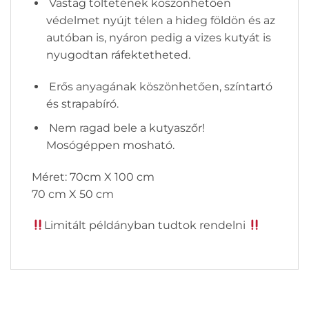
Vastag töltetének köszönhetően
védelmet nyújt télen a hideg földön és az
autóban is, nyáron pedig a vizes kutyát is
nyugodtan ráfektetheted.
Erős anyagának köszönhetően, színtartó
és strapabíró.
Nem ragad bele a kutyaszőr!
Mosógéppen mosható.
Méret: 70cm X 100 cm
70 cm X 50 cm
Limitált példányban tudtok rendelni