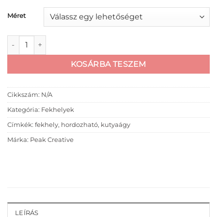
Méret
Hordozható fekhely mennyiség
KOSÁRBA TESZEM
Cikkszám:
N/A
Kategória:
Fekhelyek
Címkék:
fekhely
,
hordozható
,
kutyaágy
Márka:
Peak Creative
LEÍRÁS