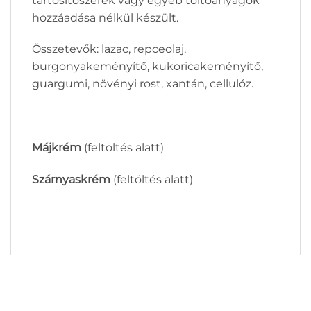
tartósítószerek vagy egyéb töltőanyagok
hozzáadása nélkül készült.
Összetevők: lazac, repceolaj,
burgonyakeményítő, kukoricakeményítő,
guargumi, növényi rost, xantán, cellulóz.
Májkrém
(feltöltés alatt)
Szárnyaskrém
(feltöltés alatt)