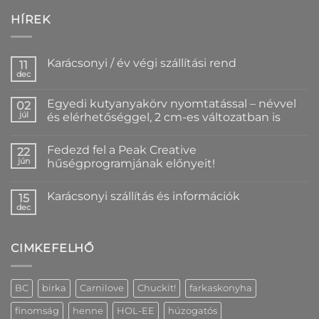
HÍREK
Karácsonyi / év végi szállítási rend
11
dec
Nincs
hozzászólás
a(z)
Egyedi kutyanyakörv nyomtatással – névvel
02
Karácsonyi
/
júl
és elérhetőséggel, 2 cm-es változatban is
év
Nincs
végi
hozzászólás
szállítási
Fedezd fel a Peak Creative
a(z)
22
rend
Egyedi
bejegyzéshez
jún
hűségprogramjának előnyeit!
kutyanyakörv
nyomtatással
Nincs
–
hozzászólás
Karácsonyi szállítás és információk
névvel
a(z)
15
és
Fedezd
dec
Nincs
elérhetőséggel,
fel
hozzászólás
2
a
a(z)
cm-
Peak
Karácsonyi
es
Creative
CIMKEFELHŐ
szállítás
változatban
hűségprogramjának
és
is
előnyeit!
információk
bejegyzéshez
bejegyzéshez
bejegyzéshez
BC
birka
Carnilove
Chuckit!
farkaskonyha
finomság
henne
HOL-EE
húzogatós