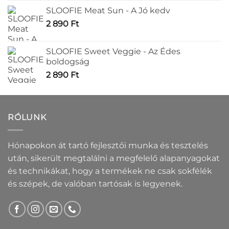
SLOOFIE Meat Sun - A Jó kedv
2 890
Ft
SLOOFIE Sweet Veggie - Az Édes
boldogság
2 890
Ft
RÓLUNK
Hónapokon át tartó fejlesztői munka és tesztelés
után, sikerült megtalálni a megfelelő alapanyagokat
és technikákat, hogy a termékek ne csak sokfélék
és szépek, de valóban tartósak is legyenek.