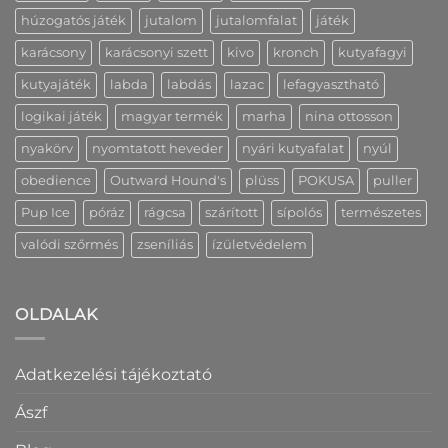
húzogatós játék
jutalom
jutalomfalat
játék
karácsony
karácsonyi szett
kivo
kronch
kutyafagyi
kutyajáték
labda
labdás
lazac
lefagyasztható
logikai játék
magyar termék
marha
nina ottosson
nyakörv
nyomtatott heveder
nyári kutyafalat
nyúl
obedience
Outward Hound's
plüss
POKUSA
puller
Pup Ice
póráz
rágcsa
szárított
sípolós
természetes
valódi szőrmés
zseníliás
ízületvédelem
OLDALAK
Adatkezelési tájékoztató
Ászf