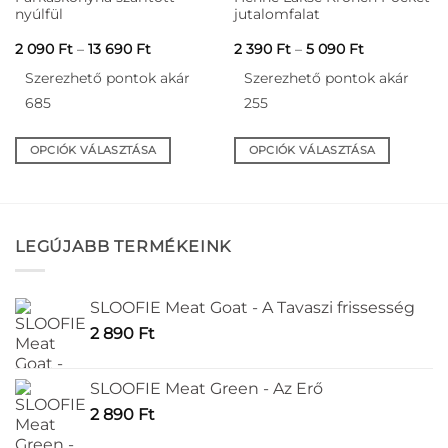
nyúlfül
jutalomfalat
Ártartomány:
Ártartomán
2 090
Ft
–
13 690
Ft
2 390
Ft
–
5 090
Ft
2
2
090 Ft
390 Ft
Szerezhető pontok akár
Szerezhető pontok akár
-
-
13
5
685
255
690 Ft
090 Ft
OPCIÓK VÁLASZTÁSA
OPCIÓK VÁLASZTÁSA
Ennek
Ennek
a
a
terméknek
terméknek
több
több
LEGÚJABB TERMÉKEINK
variációja
variációja
van.
van.
A
A
SLOOFIE Meat Goat - A Tavaszi frissesség
változatok
változatok
2 890
Ft
a
a
termékoldalon
termékoldalon
választhatók
választhatók
SLOOFIE Meat Green - Az Erő
ki
ki
2 890
Ft