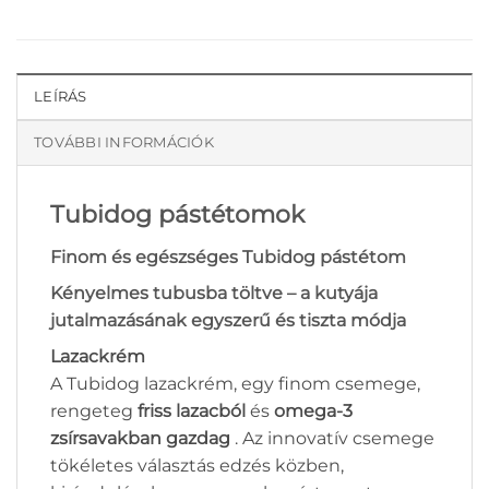
LEÍRÁS
TOVÁBBI INFORMÁCIÓK
Tubidog pástétomok
Finom és egészséges Tubidog pástétom
Kényelmes tubusba töltve – a kutyája
jutalmazásának egyszerű és tiszta módja
Lazackrém
A Tubidog lazackrém, egy finom csemege,
rengeteg
friss lazacból
és
omega-3
zsírsavakban gazdag
. Az innovatív csemege
tökéletes választás edzés közben,