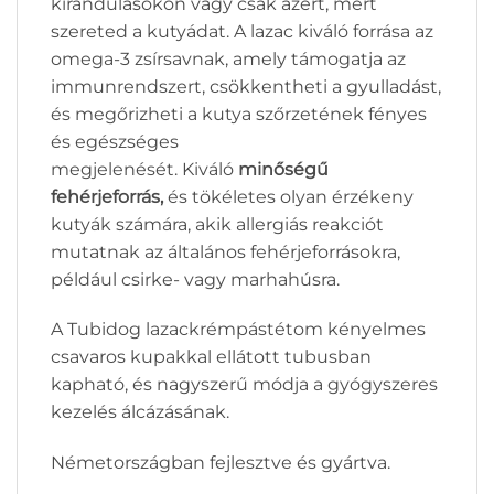
kirándulásokon vagy csak azért, mert
szereted a kutyádat. A lazac kiváló forrása az
omega-3 zsírsavnak, amely támogatja az
immunrendszert, csökkentheti a gyulladást,
és megőrizheti a kutya szőrzetének fényes
és egészséges
megjelenését. Kiváló
minőségű
fehérjeforrás,
és tökéletes olyan érzékeny
kutyák számára, akik allergiás reakciót
mutatnak az általános fehérjeforrásokra,
például csirke- vagy marhahúsra.
A Tubidog lazackrémpástétom kényelmes
csavaros kupakkal ellátott tubusban
kapható, és nagyszerű módja a gyógyszeres
kezelés álcázásának.
Németországban fejlesztve és gyártva.