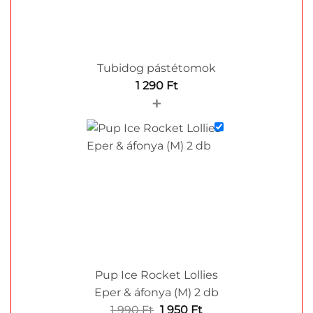
Tubidog pástétomok
1 290
Ft
+
Pup Ice Rocket Lollies
Eper & áfonya (M) 2 db
Original
Current
1 990
Ft
1 950
Ft