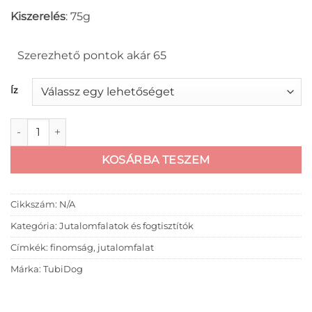
Kiszerelés
: 75g
Szerezhető pontok akár 65
Íz
Tubidog pástétomok mennyiség
KOSÁRBA TESZEM
Cikkszám:
N/A
Kategória:
Jutalomfalatok és fogtisztítók
Címkék:
finomság
,
jutalomfalat
Márka:
TubiDog