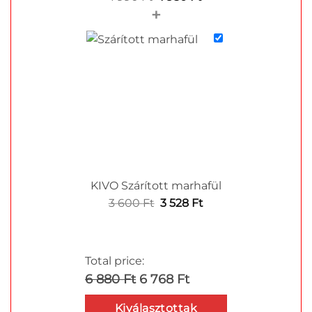
+
price
price
was:
is:
1
1
990 Ft.
950 Ft.
KIVO Szárított marhafül
Original
Current
3 600
Ft
3 528
Ft
price
price
was:
is:
3
3
Total price:
600 Ft.
528 Ft.
6 880 Ft
6 768 Ft
Kiválasztottak