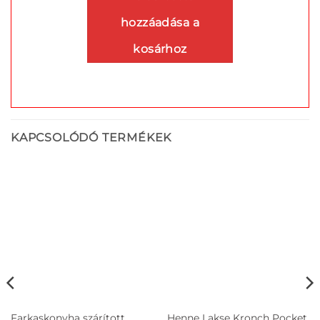
hozzáadása a
kosárhoz
KAPCSOLÓDÓ TERMÉKEK
Farkaskonyha szárított
Henne Lakse Kronch Pocket