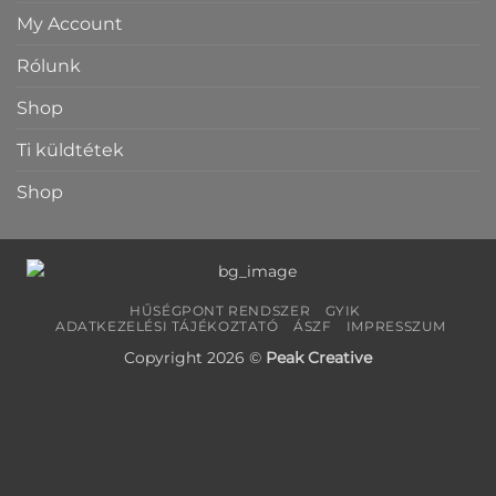
My Account
Rólunk
Shop
Ti küldtétek
Shop
HŰSÉGPONT RENDSZER
GYIK
ADATKEZELÉSI TÁJÉKOZTATÓ
ÁSZF
IMPRESSZUM
Copyright 2026 ©
Peak Creative