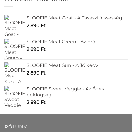
variációja
van.
A
SLOOFIE Meat Goat - A Tavaszi frissesség
változatok
2 890
Ft
a
termékoldalon
választhatók
SLOOFIE Meat Green - Az Erő
ki
2 890
Ft
SLOOFIE Meat Sun - A Jó kedv
2 890
Ft
SLOOFIE Sweet Veggie - Az Édes
boldogság
2 890
Ft
RÓLUNK