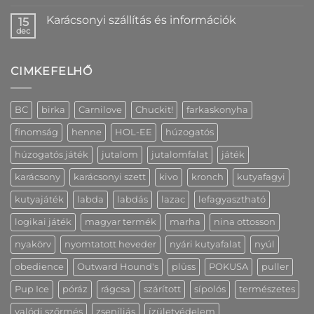
nyomtatással
Nincs
–
hozzászólás
Karácsonyi szállítás és információk
névvel
a(z)
15
és
Fedezd
dec
Nincs
elérhetőséggel,
fel
hozzászólás
2
a
a(z)
cm-
Peak
Karácsonyi
es
Creative
CIMKEFELHŐ
szállítás
változatban
hűségprogramjának
és
is
előnyeit!
információk
bejegyzéshez
bejegyzéshez
bejegyzéshez
BC
birka
Carnilove
Chuckit!
farkaskonyha
finomság
henne
HOL-EE
húzogatós
húzogatós játék
jutalom
jutalomfalat
játék
karácsony
karácsonyi szett
kivo
kronch
kutyafagyi
kutyajáték
labda
labdás
lazac
lefagyasztható
logikai játék
magyar termék
marha
nina ottosson
nyakörv
nyomtatott heveder
nyári kutyafalat
nyúl
obedience
Outward Hound's
plüss
POKUSA
puller
Pup Ice
póráz
rágcsa
szárított
sípolós
természetes
valódi szőrmés
zseníliás
ízületvédelem