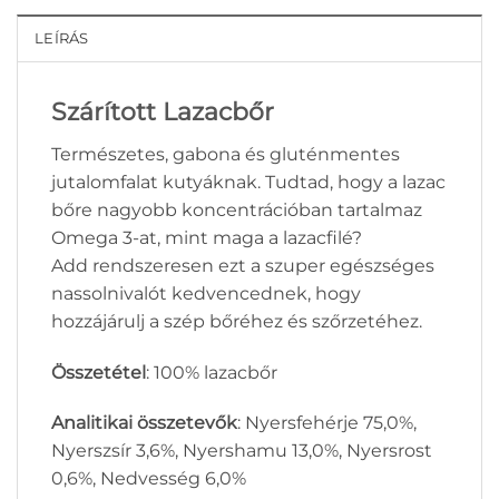
LEÍRÁS
Szárított Lazacbőr
Természetes, gabona és gluténmentes
jutalomfalat kutyáknak. Tudtad, hogy a lazac
bőre nagyobb koncentrációban tartalmaz
Omega 3-at, mint maga a lazacfilé?
Add rendszeresen ezt a szuper egészséges
nassolnivalót kedvencednek, hogy
hozzájárulj a szép bőréhez és szőrzetéhez.
Összetétel
: 100% lazacbőr
Analitikai összetevők
: Nyersfehérje 75,0%,
Nyerszsír 3,6%, Nyershamu 13,0%, Nyersrost
0,6%, Nedvesség 6,0%