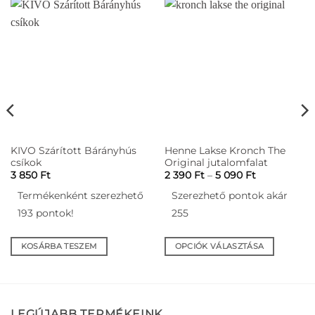
KIVO Szárított Bárányhús
Henne Lakse Kronch The
csíkok
Original jutalomfalat
Ártartomán
3 850
Ft
2 390
Ft
–
5 090
Ft
2
390 Ft
Termékenként szerezhető
Szerezhető pontok akár
-
5
193 pontok!
255
090 Ft
KOSÁRBA TESZEM
OPCIÓK VÁLASZTÁSA
Ennek
a
terméknek
több
LEGÚJABB TERMÉKEINK