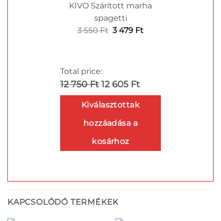
KIVO Szárított marha
spagetti
Original
Current
3 550
Ft
3 479
Ft
price
price
was:
is:
3
3
Total price:
550 Ft.
479 Ft.
12 750 Ft
12 605 Ft
Kiválasztottak
hozzáadása a
kosárhoz
KAPCSOLÓDÓ TERMÉKEK