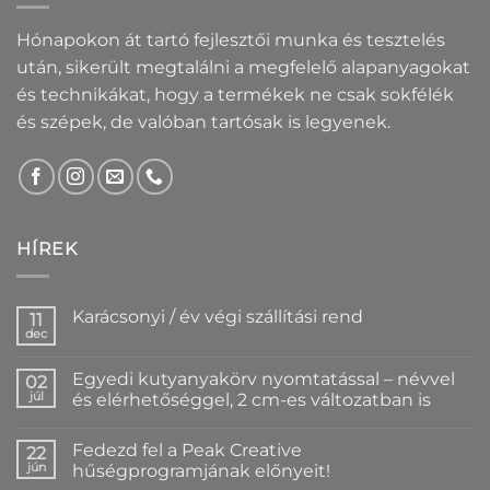
Hónapokon át tartó fejlesztői munka és tesztelés
után, sikerült megtalálni a megfelelő alapanyagokat
és technikákat, hogy a termékek ne csak sokfélék
és szépek, de valóban tartósak is legyenek.
HÍREK
Karácsonyi / év végi szállítási rend
11
dec
Nincs
hozzászólás
a(z)
Egyedi kutyanyakörv nyomtatással – névvel
02
Karácsonyi
/
júl
és elérhetőséggel, 2 cm-es változatban is
év
Nincs
végi
hozzászólás
szállítási
Fedezd fel a Peak Creative
a(z)
22
rend
Egyedi
bejegyzéshez
jún
hűségprogramjának előnyeit!
kutyanyakörv